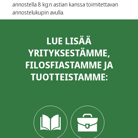
annostella 8 kg:n astian kanssa toimitettavan
annostelukupin avulla.
LUE LISÄÄ
YRITYKSESTÄMME,
FILOSFIASTAMME JA
TUOTTEISTAMME: