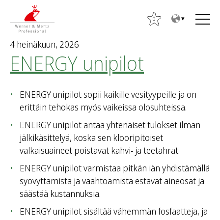
T
T
o
o
0
t
m
4 heinäkuun, 2026
h
a
ENERGY unipilot
e
i
H
c
n
a
o
m
ENERGY unipilot sopii kaikille vesityypeille ja on
k
n
e
erittäin tehokas myös vaikeissa olosuhteissa.
u
t
n
:
e
u
ENERGY unipilot antaa yhtenäiset tulokset ilman
n
jälkikäsittelyä, koska sen klooripitoiset
t
valkaisuaineet poistavat kahvi- ja teetahrat.
ENERGY unipilot varmistaa pitkän iän yhdistämällä
syövyttämistä ja vaahtoamista estävät aineosat ja
säästää kustannuksia.
ENERGY unipilot sisältää vähemmän fosfaatteja, ja