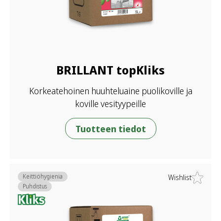
BRILLANT topKliks
Korkeatehoinen huuhteluaine puolikoville ja
koville vesityypeille
Tuotteen tiedot
Keittiöhygienia
Wishlist
Puhdistus