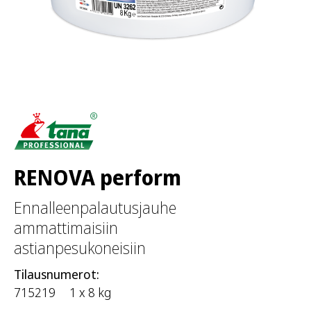
RENOVA perform
Ennalleenpalautusjauhe
ammattimaisiin
astianpesukoneisiin
Tilausnumerot:
715219
1 x 8 kg