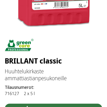
BRILLANT classic
Huuhtelukirkaste
ammattiastianpesukoneille
Tilausnumerot:
716127
2 x 5 l