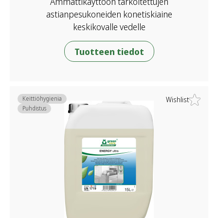
Ammattikäyttöön tarkoitettujen
astianpesukoneiden konetiskiaine
keskikovalle vedelle
Tuotteen tiedot
Keittiöhygienia
Wishlist
Puhdistus