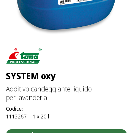
r
:
SYSTEM oxy
Additivo candeggiante liquido
per lavanderia
Codice:
1113267
1 x 20 l