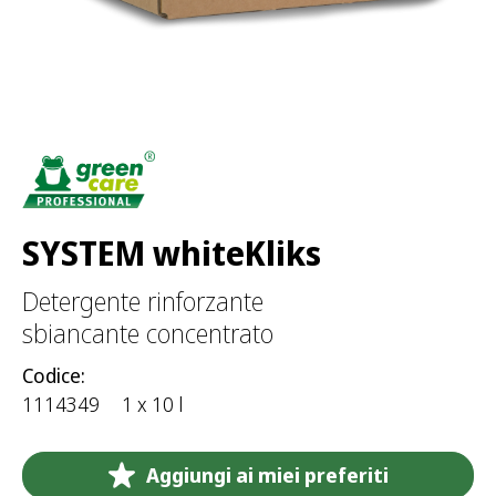
p
e
r
:
SYSTEM whiteKliks
Detergente rinforzante
sbiancante concentrato
Codice:
1114349
1 x 10 l
Aggiungi ai miei preferiti