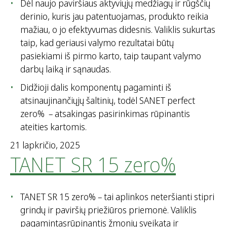
Dėl naujo paviršiaus aktyviųjų medžiagų ir rūgščių
derinio, kuris jau patentuojamas, produkto reikia
mažiau, o jo efektyvumas didesnis. Valiklis sukurtas
taip, kad geriausi valymo rezultatai būtų
pasiekiami iš pirmo karto, taip taupant valymo
darbų laiką ir sąnaudas.
Didžioji dalis komponentų pagaminti iš
atsinaujinančiųjų šaltinių, todėl SANET perfect
zero% – atsakingas pasirinkimas rūpinantis
ateities kartomis.
21 lapkričio, 2025
TANET SR 15 zero%
TANET SR 15 zero% – tai aplinkos neteršianti stipri
grindų ir paviršių priežiūros priemonė. Valiklis
pagamintasrūpinantis žmonių sveikata ir