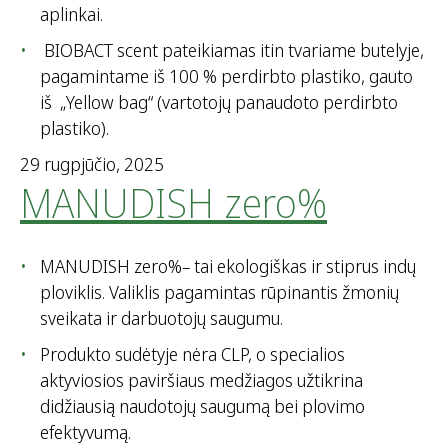
aplinkai.
BIOBACT scent pateikiamas itin tvariame butelyje,
pagamintame iš 100 % perdirbto plastiko, gauto
iš „Yellow bag“ (vartotojų panaudoto perdirbto
plastiko).
29 rugpjūčio, 2025
MANUDISH zero%
MANUDISH zero%– tai ekologiškas ir stiprus indų
ploviklis. Valiklis pagamintas rūpinantis žmonių
sveikata ir darbuotojų saugumu.
Produkto sudėtyje nėra CLP, o specialios
aktyviosios paviršiaus medžiagos užtikrina
didžiausią naudotojų saugumą bei plovimo
efektyvumą.