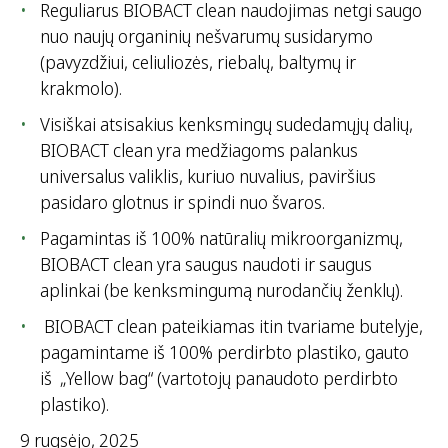
Reguliarus BIOBACT clean naudojimas netgi saugo
nuo naujų organinių nešvarumų susidarymo
(pavyzdžiui, celiuliozės, riebalų, baltymų ir
krakmolo).
Visiškai atsisakius kenksmingų sudedamųjų dalių,
BIOBACT clean yra medžiagoms palankus
universalus valiklis, kuriuo nuvalius, paviršius
pasidaro glotnus ir spindi nuo švaros.
Pagamintas iš 100% natūralių mikroorganizmų,
BIOBACT clean yra saugus naudoti ir saugus
aplinkai (be kenksmingumą nurodančių ženklų).
BIOBACT clean pateikiamas itin tvariame butelyje,
pagamintame iš 100% perdirbto plastiko, gauto
iš „Yellow bag“ (vartotojų panaudoto perdirbto
plastiko).
9 rugsėjo, 2025