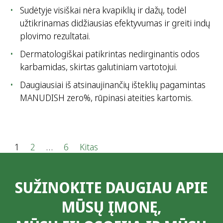
Sudėtyje visiškai nėra kvapiklių ir dažų, todėl
užtikrinamas didžiausias efektyvumas ir greiti indų
plovimo rezultatai.
Dermatologiškai patikrintas nedirginantis odos
karbamidas, skirtas galutiniam vartotojui.
Daugiausiai iš atsinaujinančių išteklių pagamintas
MANUDISH zero%, rūpinasi ateities kartomis.
Į
1
2
…
6
Kitas
r
SUŽINOKITE DAUGIAU APIE
a
MŪSŲ ĮMONĘ,
š