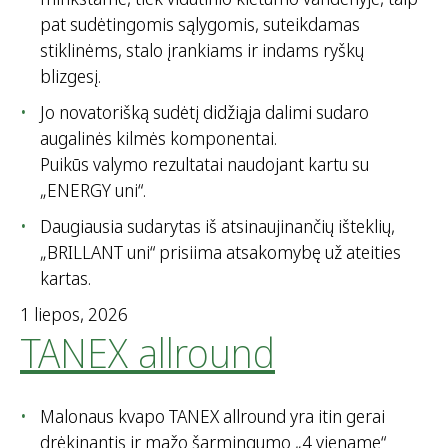
t
pat sudėtingomis sąlygomis, suteikdamas
i
stiklinėms, stalo įrankiams ir indams ryškų
:
blizgesį.
Jo novatorišką sudėtį didžiąja dalimi sudaro
augalinės kilmės komponentai.
Puikūs valymo rezultatai naudojant kartu su
„ENERGY uni“.
Daugiausia sudarytas iš atsinaujinančių išteklių,
„BRILLANT uni“ prisiima atsakomybę už ateities
kartas.
1 liepos, 2026
TANEX allround
Malonaus kvapo TANEX allround yra itin gerai
drėkinantis ir mažo šarmingumo „4 viename“