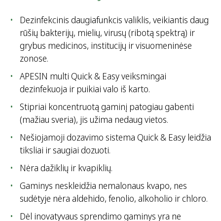
Dezinfekcinis daugiafunkcis valiklis, veikiantis daug
rūšių bakterijų, mielių, virusų (ribotą spektrą) ir
grybus medicinos, institucijų ir visuomeninėse
zonose.
APESIN multi Quick & Easy veiksmingai
dezinfekuoja ir puikiai valo iš karto.
Stipriai koncentruotą gaminį patogiau gabenti
(mažiau sveria), jis užima nedaug vietos.
Nešiojamoji dozavimo sistema Quick & Easy leidžia
tiksliai ir saugiai dozuoti.
Nėra dažiklių ir kvapiklių.
Gaminys neskleidžia nemalonaus kvapo, nes
sudėtyje nėra aldehido, fenolio, alkoholio ir chloro.
Dėl inovatyvaus sprendimo gaminys yra ne