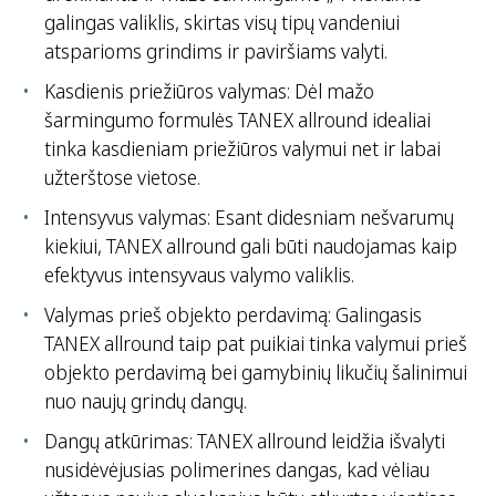
galingas valiklis, skirtas visų tipų vandeniui
atsparioms grindims ir paviršiams valyti.
Kasdienis priežiūros valymas: Dėl mažo
šarmingumo formulės TANEX allround idealiai
tinka kasdieniam priežiūros valymui net ir labai
užterštose vietose.
Intensyvus valymas: Esant didesniam nešvarumų
kiekiui, TANEX allround gali būti naudojamas kaip
efektyvus intensyvaus valymo valiklis.
Valymas prieš objekto perdavimą: Galingasis
TANEX allround taip pat puikiai tinka valymui prieš
objekto perdavimą bei gamybinių likučių šalinimui
nuo naujų grindų dangų.
Dangų atkūrimas: TANEX allround leidžia išvalyti
nusidėvėjusias polimerines dangas, kad vėliau