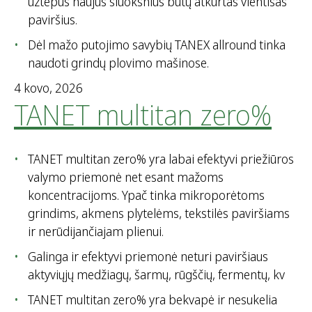
užtepus naujus sluoksnius būtų atkurtas vientisas
paviršius.
Dėl mažo putojimo savybių TANEX allround tinka
naudoti grindų plovimo mašinose.
4 kovo, 2026
TANET multitan zero%
TANET multitan zero% yra labai efektyvi priežiūros
valymo priemonė net esant mažoms
koncentracijoms. Ypač tinka mikroporėtoms
grindims, akmens plytelėms, tekstilės paviršiams
ir nerūdijančiajam plienui.
Galinga ir efektyvi priemonė neturi paviršiaus
aktyviųjų medžiagų, šarmų, rūgščių, fermentų, kv
TANET multitan zero% yra bekvapė ir nesukelia