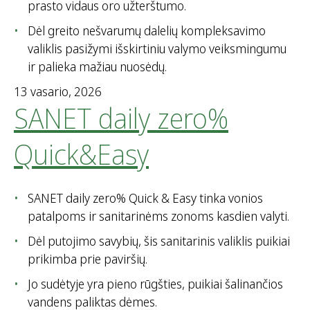
prasto vidaus oro užterštumo.
Dėl greito nešvarumų dalelių kompleksavimo
valiklis pasižymi išskirtiniu valymo veiksmingumu
ir palieka mažiau nuosėdų.
13 vasario, 2026
SANET daily zero%
Quick&Easy
SANET daily zero% Quick & Easy tinka vonios
patalpoms ir sanitarinėms zonoms kasdien valyti.
Dėl putojimo savybių, šis sanitarinis valiklis puikiai
prikimba prie paviršių.
Jo sudėtyje yra pieno rūgšties, puikiai šalinančios
vandens paliktas dėmes.