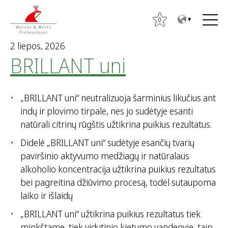
T
T
o
o
0
t
m
2 liepos, 2026
h
a
BRILLANT uni
e
i
c
n
o
m
„BRILLANT uni“ neutralizuoja šarminius likučius ant
n
e
indų ir plovimo tirpale, nes jo sudėtyje esanti
t
n
natūrali citrinų rūgštis užtikrina puikius rezultatus.
e
u
n
Didelė „BRILLANT uni“ sudėtyje esančių tvarių
t
paviršinio aktyvumo medžiagų ir natūralaus
I
alkoholio koncentracija užtikrina puikius rezultatus
e
bei pagreitina džiūvimo procesą, todėl sutaupoma
š
laiko ir išlaidų
k
„BRILLANT uni“ užtikrina puikius rezultatus tiek
o
minkštame, tiek vidutinio kietumo vandenyje, taip