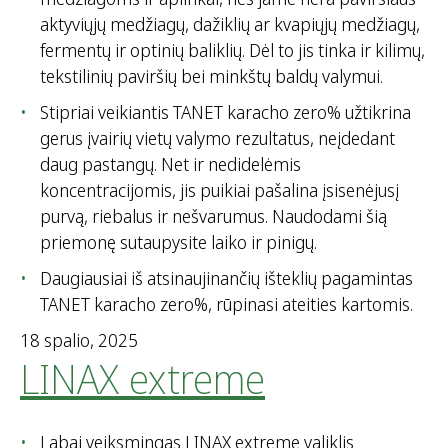
aktyviųjų medžiagų, dažiklių ar kvapiųjų medžiagų,
fermentų ir optinių baliklių. Dėl to jis tinka ir kilimų,
tekstilinių paviršių bei minkštų baldų valymui.
Stipriai veikiantis TANET karacho zero% užtikrina
gerus įvairių vietų valymo rezultatus, neįdedant
daug pastangų. Net ir nedidelėmis
koncentracijomis, jis puikiai pašalina įsisenėjusį
purvą, riebalus ir nešvarumus. Naudodami šią
priemonę sutaupysite laiko ir pinigų.
Daugiausiai iš atsinaujinančių išteklių pagamintas
TANET karacho zero%, rūpinasi ateities kartomis.
18 spalio, 2025
LINAX extreme
Labai veiksmingas LINAX extreme valiklis