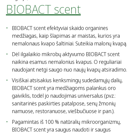
BIOBACT scent
BIOBACT scent efektyviai skaido organines
medžiagas, kaip šlapimas ar maistas, kurios yra
nemalonaus kvapo šaltiniai. Suteikia malonų kvapą.
Dėl ilgalaikio mikrobų aktyvumo BIOBACT scent
naikina esamus nemalonius kvapus. O reguliariai
naudojant netgi saugo nuo naujų kvapų atsiradimo.
Visiškai atsisakius kenksmingų sudedamųjų dalių,
BIOBACT scent yra medžiagoms palankus oro
gaiviklis, todėl jo naudojimas universalus (pvz.:
sanitarinės paskirties patalpose, senų žmonių
namuose, restoranuose, viešbučiuose ir pan.).
Pagamintas iš 100 % natūralių mikroorganizmų,
BIOBACT scent yra saugus naudoti ir saugus