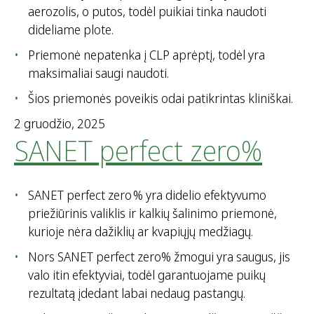
aerozolis, o putos, todėl puikiai tinka naudoti
dideliame plote.
Priemonė nepatenka į CLP aprėptį, todėl yra
maksimaliai saugi naudoti.
Šios priemonės poveikis odai patikrintas kliniškai.
2 gruodžio, 2025
SANET perfect zero%
SANET perfect zero % yra didelio efektyvumo
priežiūrinis valiklis ir kalkių šalinimo priemonė,
kurioje nėra dažiklių ar kvapiųjų medžiagų.
Nors SANET perfect zero% žmogui yra saugus, jis
valo itin efektyviai, todėl garantuojame puikų
rezultatą įdedant labai nedaug pastangų.