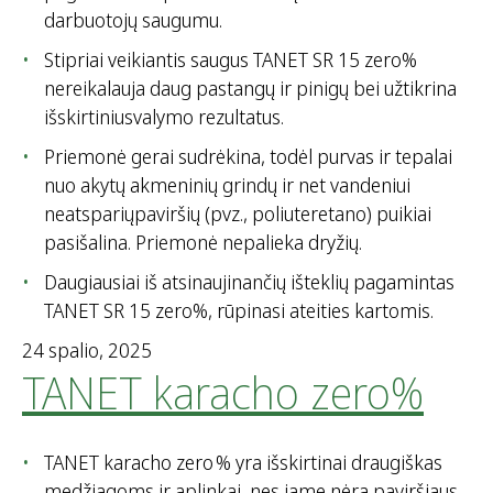
darbuotojų saugumu.
Stipriai veikiantis saugus TANET SR 15 zero%
nereikalauja daug pastangų ir pinigų bei užtikrina
išskirtiniusvalymo rezultatus.
Priemonė gerai sudrėkina, todėl purvas ir tepalai
nuo akytų akmeninių grindų ir net vandeniui
neatspariųpaviršių (pvz., poliuteretano) puikiai
pasišalina. Priemonė nepalieka dryžių.
Daugiausiai iš atsinaujinančių išteklių pagamintas
TANET SR 15 zero%, rūpinasi ateities kartomis.
24 spalio, 2025
TANET karacho zero%
TANET karacho zero % yra išskirtinai draugiškas
medžiagoms ir aplinkai, nes jame nėra paviršiaus