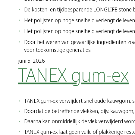
De kosten- en tijdbesparende LONGLIFE stone bie
Het polijsten op hoge snelheid verlengt de leven
​Het polijsten op hoge snelheid verlengt de leve
Door het weren van gevaarlijke ingrediënten zo
voor toekomstige generaties.
juni 5, 2026
TANEX gum-ex
T
ANEX gum-ex verwijdert snel oude kauwgom, spee
Doordat de betre
ﬀ
ende vlekken, bijv. kauwgom,
Daarna kan onmiddellijk de vlek verwijderd word
TANEX gum-ex laat geen vuile of plakkerige rest