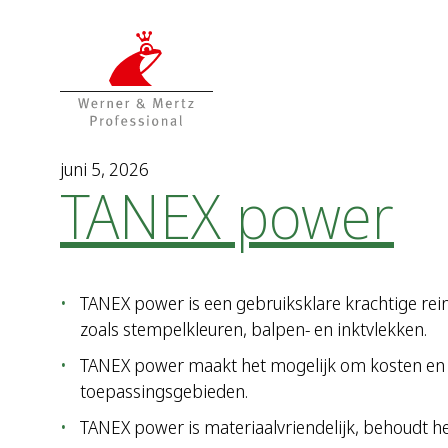
T
T
o
o
t
m
h
a
e
i
c
n
o
m
juni 5, 2026
TANEX power
n
e
t
n
e
u
n
t
TANEX power is een gebruiksklare krachtige rein
zoals stempelkleuren, balpen- en inktvlekken.
TANEX power maakt het mogelijk om kosten en tij
toepassingsgebieden.
TANEX power is materiaalvriendelijk, behoudt het