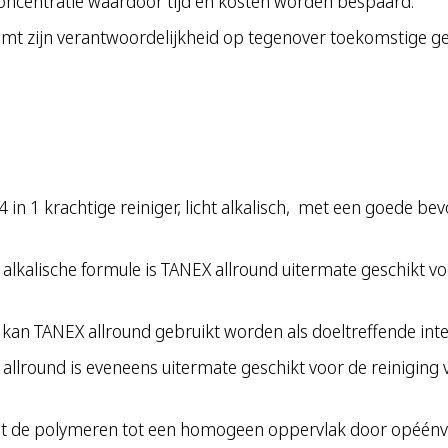
sconcentratie waardoor tijd en kosten worden bespaard.
t zijn verantwoordelijkheid op tegenover toekomstige ge
 1 krachtige reiniger, licht alkalisch, met een goede bevo
 alkalische formule is TANEX allround uitermate geschikt vo
 kan TANEX allround gebruikt worden als doeltreffende inten
allround is eveneens uitermate geschikt voor de reiniging
lt de polymeren tot een homogeen oppervlak door opéénv