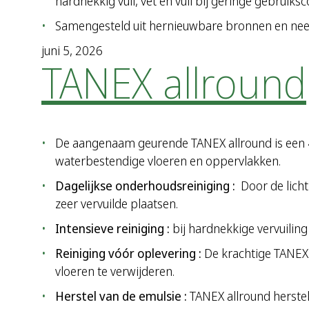
hardnekkig vuil, vet en vuil bij geringe gebruik
Samengesteld uit hernieuwbare bronnen en neem
juni 5, 2026
TANEX allround
De aangenaam geurende TANEX allround is een 4 in
waterbestendige vloeren en oppervlakken.
Dagelijkse onderhoudsreiniging :
Door de licht
zeer vervuilde plaatsen.
Intensieve reiniging :
bij hardnekkige vervuiling
Reiniging vóór oplevering :
De krachtige TANEX 
vloeren te verwijderen.
Herstel van de emulsie :
TANEX allround herste