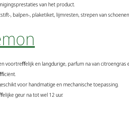
nigingsprestaties van het product.
tift-, balpen-, plaketiket, lijmresten, strepen van schoene
lemon
voortreﬀelijk en langdurige, parfum na van citroengras en
eﬃciënt.
geschikt voor handmatige en mechanische toepassing.
lijke geur na tot wel 12 uur.