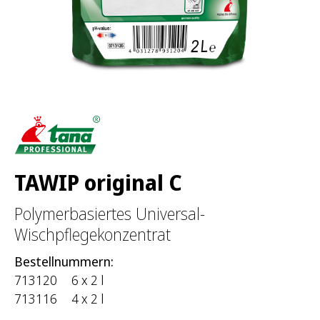
:
TAWIP original C
Polymerbasiertes Universal-
Wischpflegekonzentrat
Bestellnummern:
713120
6 x 2 l
713116
4 x 2 l