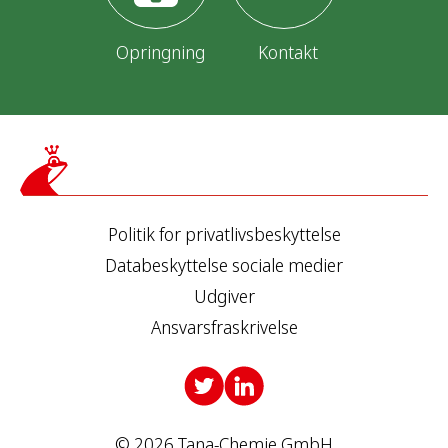
n
g
Opringning
Kontakt
Politik for privatlivsbeskyttelse
Databeskyttelse sociale medier
Udgiver
Ansvarsfraskrivelse
© 2026 Tana-Chemie GmbH