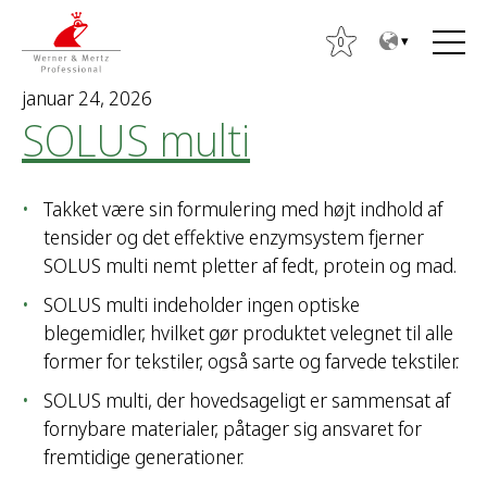
T
T
o
o
0
t
m
januar 24, 2026
h
a
SOLUS multi
e
i
c
n
o
m
Takket være sin formulering med højt indhold af
n
e
tensider og det effektive enzymsystem fjerner
t
n
SOLUS multi nemt pletter af fedt, protein og mad.
e
u
n
SOLUS multi indeholder ingen optiske
S
t
blegemidler, hvilket gør produktet velegnet til alle
ø
former for tekstiler, også sarte og farvede tekstiler.
g
e
SOLUS multi, der hovedsageligt er sammensat af
f
fornybare materialer, påtager sig ansvaret for
t
fremtidige generationer.
e