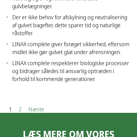
gulvbelægninger.
Der er ikke behov for afskylning og neutralisering
af gulvet bagefter, dette sparer tid og naturlige
råstoffer.
LINAX complete giver forøget sikkerhed, eftersom
midlet ikke gør gulvet glat under afrensningen.
LINAX complete respekterer biologiske processer
og bidrager således til ansvarlig optræden i
forhold til kommende generationer.
I
1
2
Næste
n
LÆS MERE OM VORES
d