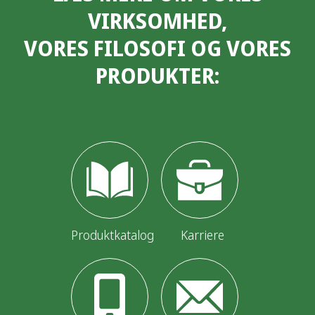
VIRKSOMHED,
l
VORES FILOSOFI OG VORES
æ
PRODUKTER:
g
s
i
n
d
d
e
Produktkatalog
Karriere
l
i