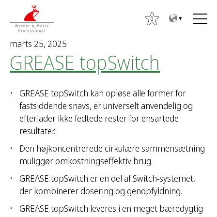
T
T
o
o
0
t
m
marts 25, 2025
h
a
GREASE topSwitch
e
i
c
n
o
m
S
GREASE topSwitch kan opløse alle former for
n
e
ø
fastsiddende snavs, er universelt anvendelig og
t
n
g
efterlader ikke fedtede rester for ensartede
e
u
e
resultater.
n
f
t
Den højkoncentrerede cirkulære sammensætning
t
muliggør omkostningseffektiv brug.
e
r
GREASE topSwitch er en del af Switch-systemet,
:
der kombinerer dosering og genopfyldning.
GREASE topSwitch leveres i en meget bæredygtig