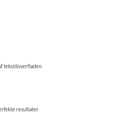
f tekstiloverfladen.
fekte resultater.