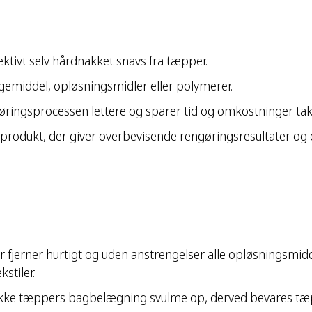
ktivt selv hårdnakket snavs fra tæpper.
egemiddel, opløsningsmidler eller polymerer.
ingsprocessen lettere og sparer tid og omkostninger takk
t produkt, der giver overbevisende rengøringsresultater og
fjerner hurtigt og uden anstrengelser alle opløsningsmidde
kstiler.
er ikke tæppers bagbelægning svulme op, derved bevares tæ