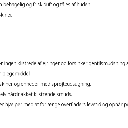
behagelig og frisk duft og tåles af huden.
kiner.
r ingen klistrede aflejringer og forsinker gentilsmudsning a
er blegemiddel.
askiner og enheder med sprøjteudsugning.
selv hårdnakket klistrende smuds.
er hjælper med at forlænge overfladers levetid og opnår per