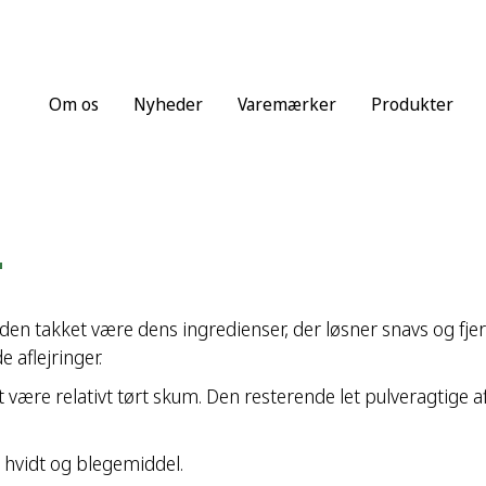
Om os
Nyheder
Varemærker
Produkter
o
n takket være dens ingredienser, der løsner snavs og fjern
e aflejringer.
 være relativt tørt skum. Den resterende let pulveragtige 
 hvidt og blegemiddel.