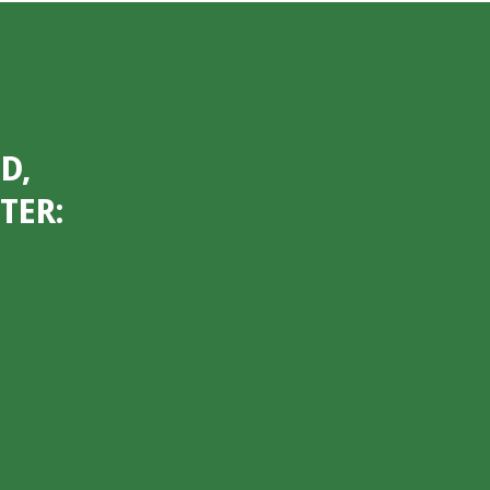
D,
TER: