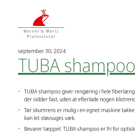
T
T
o
o
t
m
h
a
e
i
c
n
o
m
september 30, 2024
TUBA shampo
n
e
t
n
e
u
n
t
TUBA shampoo giver rengøring i hele fiberlængde
der sidder fast, uden at efterlade nogen klistrend
Tør skumrens er mulig i en egnet maskine takket
kan let støvsuges væk.
Bevarer tæppet: TUBA shampoo er fri for optisk