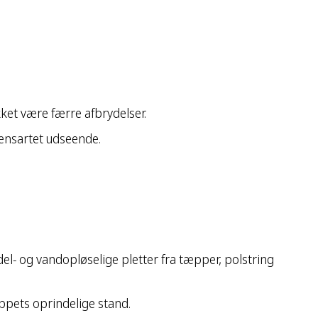
et være færre afbrydelser.
 ensartet udseende.
l- og vandopløselige pletter fra tæpper, polstring
ppets oprindelige stand.