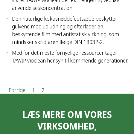
sikrer TAWIP vioclean perfekt rengøring ved lav
anvendelseskoncentration.
Den naturlige kokosnøddefedtsæbe beskytter
gulvene mod udludning og efterlader en
beskyttende film med antistatisk virkning, som
mindsker skridfaren ifølge DIN 18032-2.
Med for det meste fornyelige ressourcer tager
TAWIP vioclean hensyn til kommende generationer.
I
Forrige
1
2
n
LÆS MERE OM VORES
d
VIRKSOMHED,
l