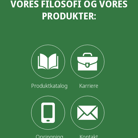
VORES FILOSOFI OG VORES
æ
PRODUKTER:
g
s
i
n
d
d
e
Produktkatalog
Karriere
l
i
n
g
Opringning
Kontakt