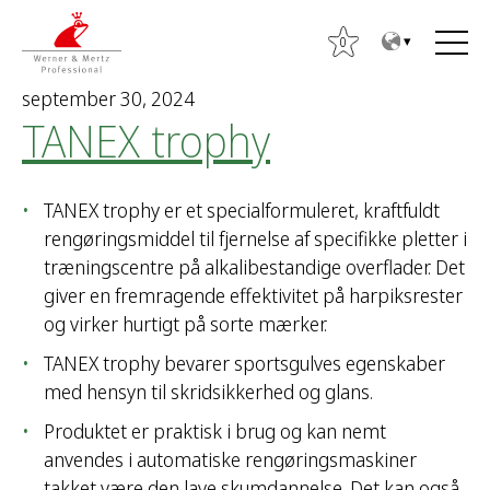
T
T
o
o
0
t
m
september 30, 2024
h
a
TANEX trophy
e
i
c
n
S
o
m
ø
TANEX trophy er et specialformuleret, kraftfuldt
n
e
g
rengøringsmiddel til fjernelse af specifikke pletter i
t
n
e
træningscentre på alkalibestandige overflader. Det
e
u
f
giver en fremragende effektivitet på harpiksrester
n
t
og virker hurtigt på sorte mærker.
t
e
TANEX trophy bevarer sportsgulves egenskaber
r
med hensyn til skridsikkerhed og glans.
:
Produktet er praktisk i brug og kan nemt
anvendes i automatiske rengøringsmaskiner
takket være den lave skumdannelse. Det kan også