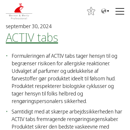
T
T
o
o
0
t
m
september 30, 2024
h
a
ACTIV tabs
e
i
c
n
S
o
m
ø
Formuleringen af ACTIV tabs tager hensyn til og
n
e
g
begrænser risikoen for allergiske reaktioner.
t
n
e
Udvalget af parfumer og udelukkelse af
e
u
f
farvestoffer gør produktet ideelt til følsom hud.
n
t
Produktet respekterer biologiske cyklusser og
t
e
tager hensyn til folks helbred og
r
rengøringspersonalers sikkerhed.
:
Samtidigt med at skærpe arbejdssikkerheden har
ACTIV tabs fremragende rengøringsegenskaber.
Produktet sikrer den bedste vaskeevne med