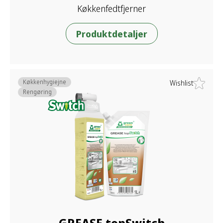
Køkkenfedtfjerner
Produktdetaljer
Køkkenhygiejne
Wishlist
Rengøring
GREASE topSwitch