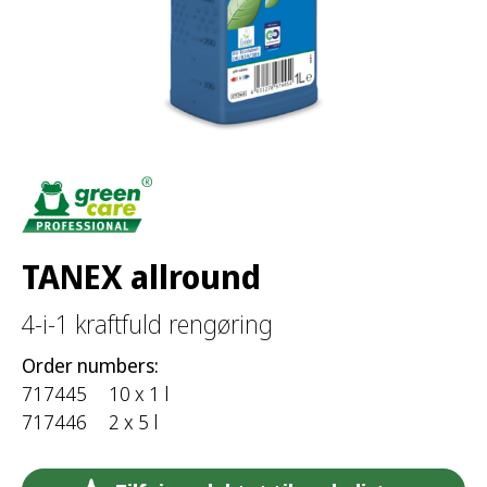
r
:
TANEX allround
4-i-1 kraftfuld rengøring
Order numbers:
717445
10 x 1 l
717446
2 x 5 l