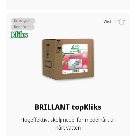
Kökshygien
Wishlist
Rengöring
BRILLANT topKliks
Högeffektivt sköljmedel för medelhårt till
hårt vatten