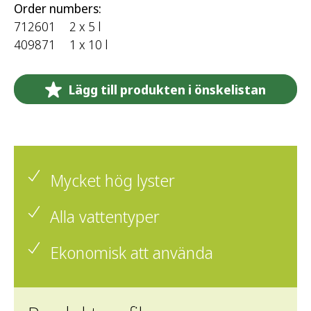
Order numbers:
712601
2 x 5 l
409871
1 x 10 l
Lägg till produkten i önskelistan
Mycket hög lyster
Alla vattentyper
Ekonomisk att använda