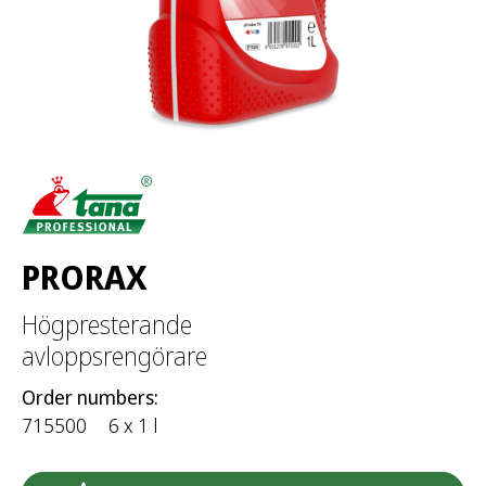
PRORAX
Högpresterande
avloppsrengörare
Order numbers:
715500
6 x 1 l