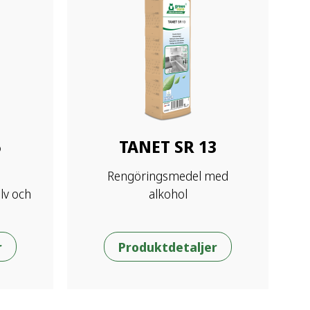
5
TANET SR 13
Rengöringsmedel med
lv och
alkohol
r
Produktdetaljer