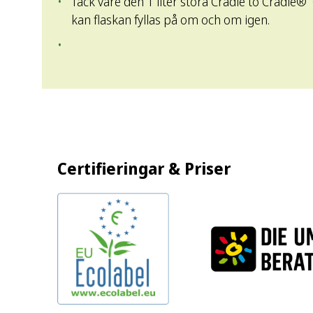
Tack vare den 1 liter stora Cradle to Cradle
kan flaskan fyllas på om och om igen.
Certifieringar & Priser