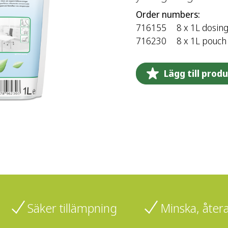
Order numbers:
716155
8 x 1L dosing
716230
8 x 1L pouch
Lägg till prod
Säker tillämpning
Minska, åter