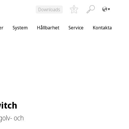
Downloads
0
er
System
Hållbarhet
Service
Kontakta
itch
golv- och
l