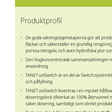
Produktprofil
De goda vätningsegenskaperna gör att produk
fläckar och säkerställer en grundlig rengöring
porösa stengolv, och även hydrofoba ytor s
Den högkoncentrerade sammansättningen möj
användning.
TANET uniSwitch är en del av Switch-system
och påfyllning.
TANET uniSwitch levereras i en mycket hållbar
doseringslock tillverkat av 100% återvunnet 
säker dosering, samtidigt som direkt produk