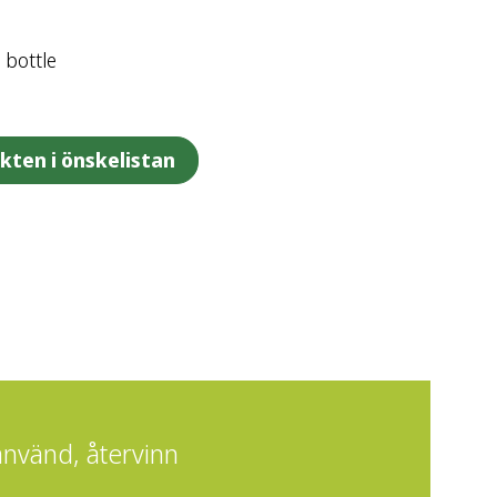
 bottle
ukten i önskelistan
använd, återvinn