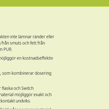
ten inte lämnar ränder eller
 från smuts och fett från
om PUR.
liggör en kostnadseffektiv
et, som kombinerar dosering
 flaska och Switch
material möjliggör exakt och
tkontakt undviks.