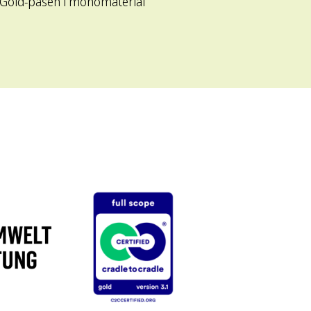
® Gold-påsen i monomaterial