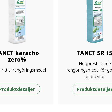
ANET karacho
TANET SR 1
zero%
Högpresterande
fritt allrengöringsmedel
rengöringsmedel för go
andra ytor
Produktdetaljer
Produktdetalje