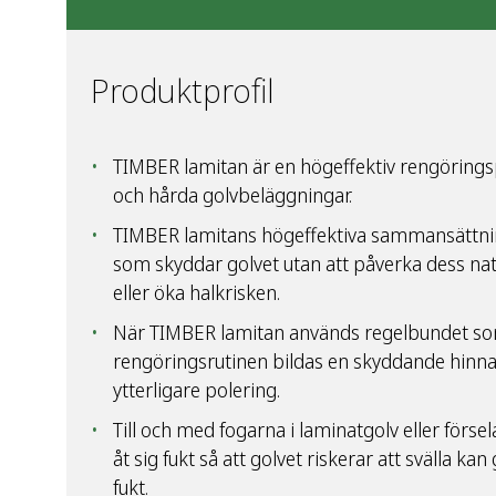
Produktprofil
TIMBER lamitan är en högeffektiv rengöringsp
och hårda golvbeläggningar.
TIMBER lamitans högeffektiva sammansättnin
som skyddar golvet utan att påverka dess na
eller öka halkrisken.
När TIMBER lamitan används regelbundet so
rengöringsrutinen bildas en skyddande hinn
ytterligare polering.
Till och med fogarna i laminatgolv eller förs
åt sig fukt så att golvet riskerar att svälla 
fukt.