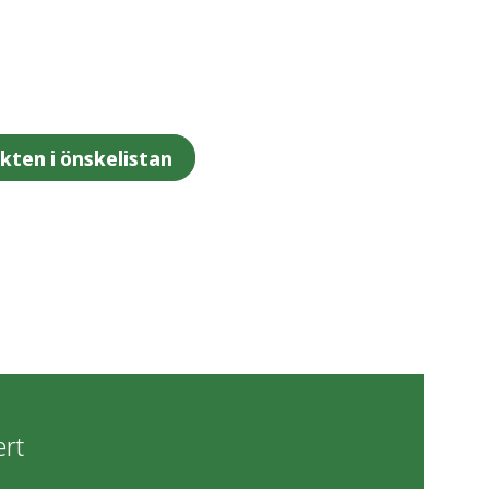
ukten i önskelistan
ert