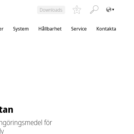
Downloads
0
er
System
Hållbarhet
Service
Kontakta
tan
ngöringsmedel för
lv