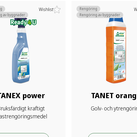
ng
Rengöring
Wishlist
W
g av byggnader
Rengöring av byggnader
TANEX power
TANET orang
ruksfärdigt kraftigt
Golv- och ytrengöri
lastrengöringsmedel