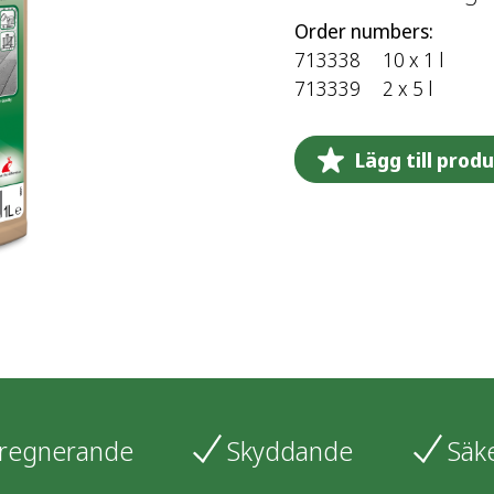
Order numbers:
713338
10 x 1 l
713339
2 x 5 l
Lägg till prod
regnerande
Skyddande
Säk