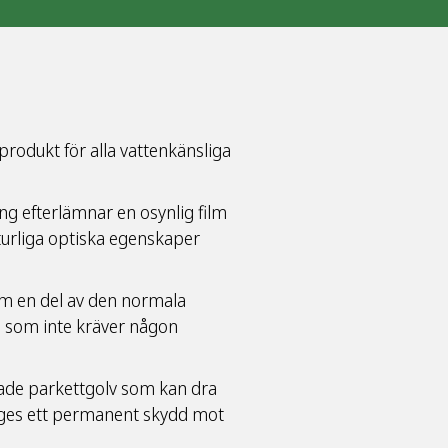
rodukt för alla vattenkänsliga
g efterlämnar en osynlig film
turliga optiska egenskaper
m en del av den normala
a som inte kräver någon
elade parkettgolv som kan dra
kan ges ett permanent skydd mot