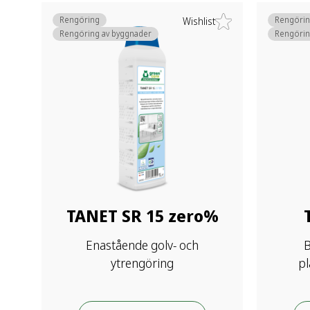
Rengöring
Rengöri
Wishlist
Rengöring av byggnader
Rengörin
TANET SR 15 zero%
Enastående golv- och
B
ytrengöring
p