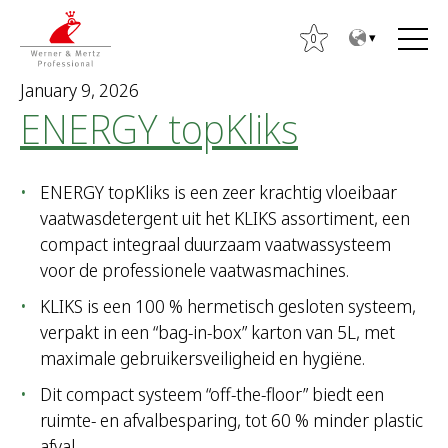
T
T
o
o
0
t
m
January 9, 2026
h
a
ENERGY topKliks
e
i
c
n
S
o
m
e
ENERGY topKliks is een zeer krachtig vloeibaar
n
e
a
vaatwasdetergent uit het KLIKS assortiment, een
t
n
r
compact integraal duurzaam vaatwassysteem
e
u
c
voor de professionele vaatwasmachines.
n
h
t
KLIKS is een 100 % hermetisch gesloten systeem,
f
verpakt in een “bag-in-box” karton van 5L, met
o
maximale gebruikersveiligheid en hygiëne.
r
:
Dit compact systeem “off-the-floor” biedt een
ruimte- en afvalbesparing, tot 60 % minder plastic
afval.