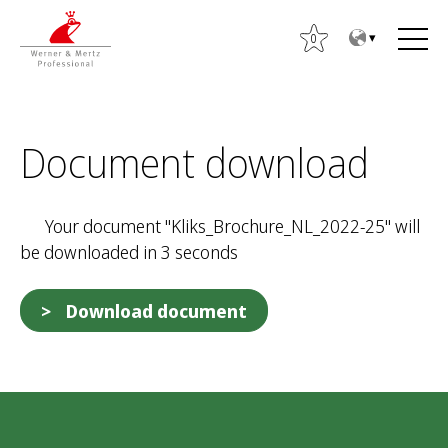
T
T
o
o
0
t
m
h
a
e
i
S
c
n
Document download
e
o
m
a
n
e
r
t
n
Your document "Kliks_Brochure_NL_2022-25" will
c
e
u
be downloaded in 3 seconds
h
n
f
t
o
Download document
r
: