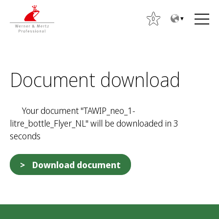
T
T
o
o
0
t
m
h
a
e
i
S
c
n
Document download
e
o
m
a
n
e
r
t
n
Your document "TAWIP_neo_1-
c
e
u
litre_bottle_Flyer_NL" will be downloaded in 3
h
n
seconds
f
t
o
r
Download document
: