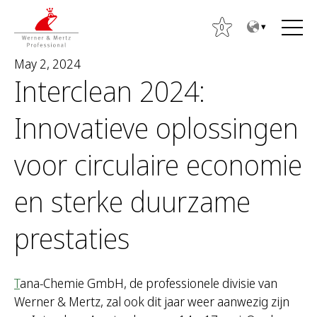
T
T
o
o
0
t
m
May 2, 2024
h
a
Interclean 2024:
e
i
c
n
Innovatieve oplossingen
o
m
n
e
S
voor circulaire economie
t
n
e
e
u
a
en sterke duurzame
n
r
t
c
prestaties
h
f
o
T
ana-Chemie GmbH, de professionele divisie van
r
Werner & Mertz, zal ook dit jaar weer aanwezig zijn
: