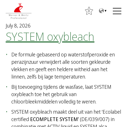
T
T
o
o
0
t
m
July 8, 2026
h
a
SYSTEM oxybleach
e
i
S
c
n
e
o
m
a
De formule gebaseerd op waterstofperoxide en
n
e
r
perazijnzuur verwijdert alle soorten gekleurde
t
n
c
vlekken en geeft een heldere witheid aan het
e
u
h
linnen, zelfs bij lage temperaturen.
n
f
t
Bij toevoeging tijdens de wasfase, laat SYSTEM
o
oxybleach toe het gebruik van
r
chloorbleekmiddelen volledig te weren.
:
SYSTEM oxybleach maakt deel uit van het ‘Ecolabel
certified
ECOMPLETE SYSTEM’
(DE/039/007) in
combinatie met ACTIV liquid en SYSTEM alca.