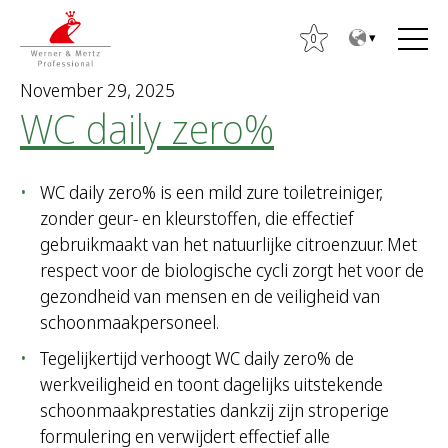
T
T
o
o
0
t
m
November 29, 2025
h
a
WC daily zero%
e
i
c
n
o
m
WC daily zero% is een mild zure toiletreiniger,
n
e
S
zonder geur- en kleurstoffen, die effectief
t
n
e
gebruikmaakt van het natuurlijke citroenzuur. Met
e
u
a
respect voor de biologische cycli zorgt het voor de
n
r
gezondheid van mensen en de veiligheid van
t
c
schoonmaakpersoneel.
h
Tegelijkertijd verhoogt WC daily zero% de
f
werkveiligheid en toont dagelijks uitstekende
o
schoonmaakprestaties dankzij zijn stroperige
r
formulering en verwijdert effectief alle
: