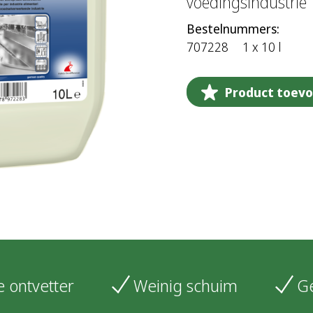
voedingsindustrie
Bestelnummers:
707228
1 x 10 l
Product toevo
e ontvetter
Weinig schuim
G