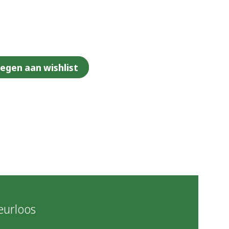
egen aan wishlist
eurloos