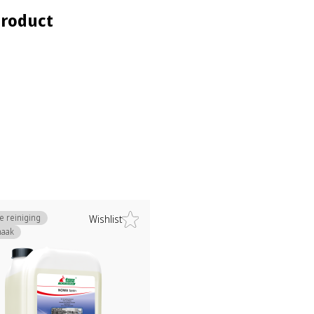
product
le reiniging
Wishlist
aak