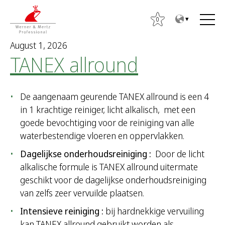
T
T
o
o
0
t
m
August 1, 2026
h
a
TANEX allround
e
i
c
n
o
m
De aangenaam geurende TANEX allround is een 4
n
e
in 1 krachtige reiniger, licht alkalisch, met een
t
n
goede bevochtiging voor de reiniging van alle
e
u
waterbestendige vloeren en oppervlakken.
n
t
Dagelijkse onderhoudsreiniging :
Door de licht
alkalische formule is TANEX allround uitermate
S
geschikt voor de dagelijkse onderhoudsreiniging
e
van zelfs zeer vervuilde plaatsen.
a
r
Intensieve reiniging :
bij hardnekkige vervuiling
c
kan TANEX allround gebruikt worden als