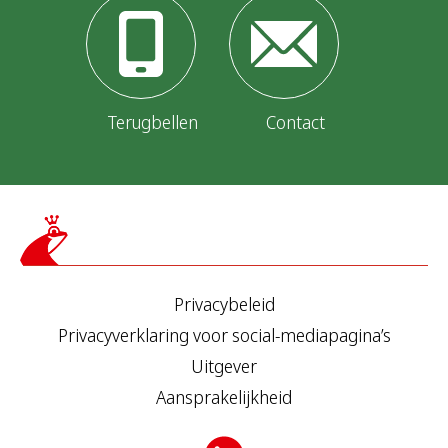
i
o
n
Terugbellen
Contact
Privacybeleid
Privacyverklaring voor social-mediapagina’s
Uitgever
Aansprakelijkheid