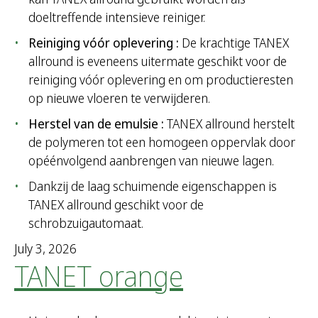
h
doeltreffende intensieve reiniger.
f
Reiniging vóór oplevering :
De krachtige TANEX
o
allround is eveneens uitermate geschikt voor de
r
reiniging vóór oplevering en om productieresten
:
op nieuwe vloeren te verwijderen.
Herstel van de emulsie :
TANEX allround herstelt
de polymeren tot een homogeen oppervlak door
opéénvolgend aanbrengen van nieuwe lagen.
Dankzij de laag schuimende eigenschappen is
TANEX allround geschikt voor de
schrobzuigautomaat.
July 3, 2026
TANET orange