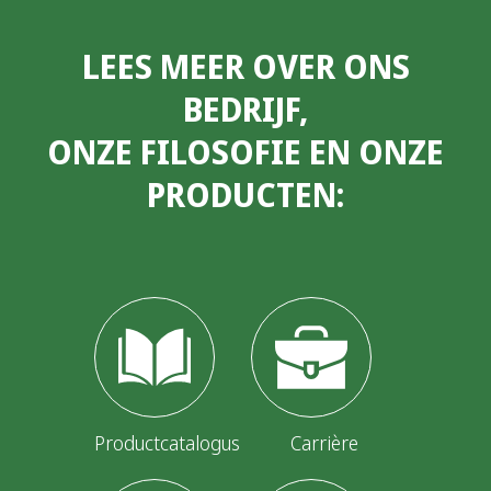
o
LEES MEER OVER ONS
s
BEDRIJF,
t
ONZE FILOSOFIE EN ONZE
s
PRODUCTEN:
p
a
g
i
n
a
t
Productcatalogus
Carrière