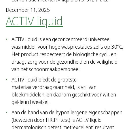
h
December 11, 2025
f
ACTIV liquid
o
r
:
ACTIV liquid is een geconcentreerd universeel
wasmiddel, voor hoge wasprestaties zelfs op 30°C.
Het product respecteert de biologische cycli, en
draagt zorg voor de gezondheid en de veiligheid
van het schoonmaakpersoneel.
ACTIV liquid biedt de grootste
materiaalverdraagzaamheid, is vrij van
bleekmiddelen, en daarom geschikt voor wit en
gekleurd weefsel.
Aan de hand van de hypoallergene eigenschappen
(bewezen door HRIPT test) is ACTIV liquid
dermatologisch getest met ‘excellent’ resultaat