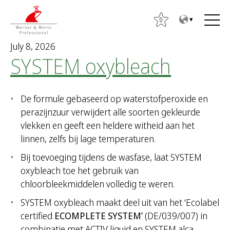
T
T
o
o
0
t
m
July 8, 2026
h
a
SYSTEM oxybleach
e
i
c
n
o
m
De formule gebaseerd op waterstofperoxide en
n
e
perazijnzuur verwijdert alle soorten gekleurde
t
n
vlekken en geeft een heldere witheid aan het
e
u
linnen, zelfs bij lage temperaturen.
n
t
Bij toevoeging tijdens de wasfase, laat SYSTEM
oxybleach toe het gebruik van
S
chloorbleekmiddelen volledig te weren.
e
a
SYSTEM oxybleach maakt deel uit van het ‘Ecolabel
r
certified
ECOMPLETE SYSTEM’
(DE/039/007) in
c
combinatie met ACTIV liquid en SYSTEM alca.