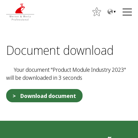
T
T
o
o
0
t
m
h
a
e
i
O
c
n
Document download
t
o
m
s
n
e
i
t
n
Your document "Product Module Industry 2023"
:
e
u
will be downloaded in 3 seconds
n
t
Download document