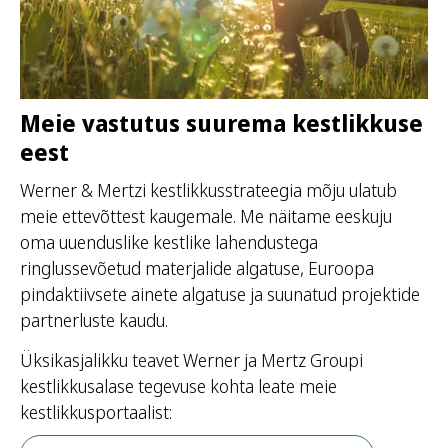
Meie vastutus suurema kestlikkuse
eest
Werner & Mertzi kestlikkusstrateegia mõju ulatub
meie ettevõttest kaugemale. Me näitame eeskuju
oma uuenduslike kestlike lahendustega
ringlussevõetud materjalide algatuse, Euroopa
pindaktiivsete ainete algatuse ja suunatud projektide
partnerluste kaudu.
Üksikasjalikku teavet Werner ja Mertz Groupi
kestlikkusalase tegevuse kohta leate meie
kestlikkusportaalist: