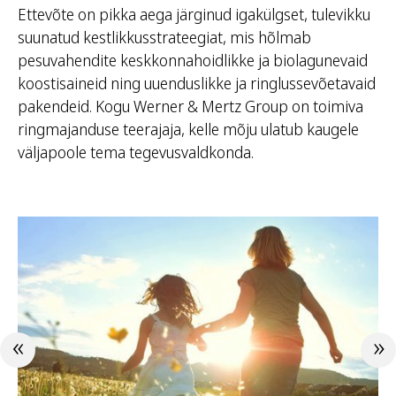
Ettevõte on pikka aega järginud igakülgset, tulevikku
suunatud kestlikkusstrateegiat, mis hõlmab
pesuvahendite keskkonnahoidlikke ja biolagunevaid
koostisaineid ning uuenduslikke ja ringlussevõetavaid
pakendeid. Kogu Werner & Mertz Group on toimiva
ringmajanduse teerajaja, kelle mõju ulatub kaugele
väljapoole tema tegevusvaldkonda.