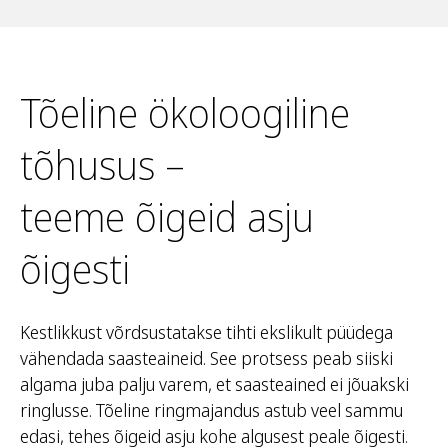
Tõeline ökoloogiline
tõhusus –
teeme õigeid asju
õigesti
Kestlikkust võrdsustatakse tihti ekslikult püüdega
vähendada saasteaineid. See protsess peab siiski
algama juba palju varem, et saasteained ei jõuakski
ringlusse. Tõeline ringmajandus astub veel sammu
edasi, tehes õigeid asju kohe algusest peale õigesti.