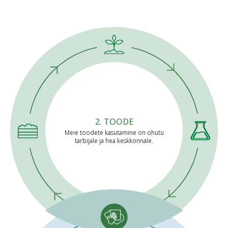
1. RETSEPTID
4. TAIMSET PÄRITOLU
3. KOMPOST
2. TOODE
TOORMATERJALID
Meie toodete kasutamine on ohutu
tarbijale ja hea keskkonnale.