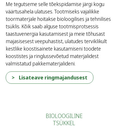
Me tegutseme selle tõekspidamise järgi kogu
väärtusahela ulatuses. Tootmiseks vajalikke
toormaterjale hoitakse bioloogilises ja tehnilises
tsüklis. Kõik saab alguse tootmisprotsessis
taastuvenergia kasutamisest ja meie tõhusast
majasisesest veepuhastist, ulatudes terviklikult
kestlike koostisainete kasutamiseni toodete
koostistes ja ringlussevõetud materjalidest
valmistatud pakkematerjalideni.
Lisateave ringmajandusest
BIOLOOGILINE
TSÜKKEL