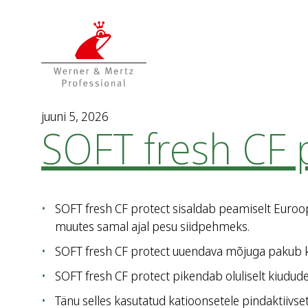
T
T
o
o
t
m
h
a
e
i
c
n
o
m
juuni 5, 2026
SOFT fresh CF 
n
e
t
n
e
u
n
t
SOFT fresh CF protect sisaldab peamiselt Euroopa
muutes samal ajal pesu siidpehmeks.
SOFT fresh CF protect uuendava mõjuga pakub kõr
SOFT fresh CF protect pikendab oluliselt kiudude
Tänu selles kasutatud katioonsetele pindaktiivset