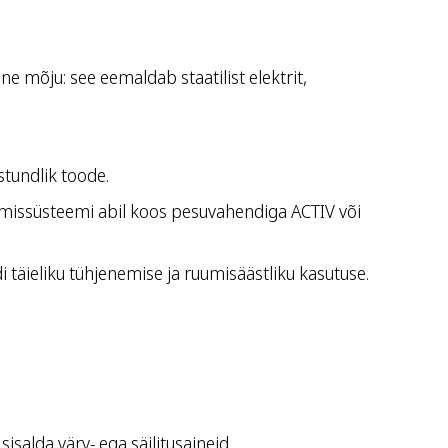
 mõju: see eemaldab staatilist elektrit,
tundlik toode.
imissüsteemi abil koos pesuvahendiga ACTIV või
täieliku tühjenemise ja ruumisäästliku kasutuse.
salda värv- ega säilitusaineid.