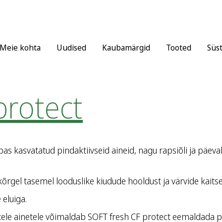
Meie kohta
Uudised
Kaubamärgid
Tooted
Süs
protect
s kasvatatud pindaktiivseid aineid, nagu rapsiõli ja päeval
gel tasemel looduslike kiudude hooldust ja värvide kaitse
 eluiga.
ele ainetele võimaldab SOFT fresh CF protect eemaldada pesult