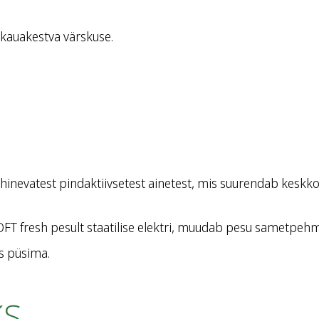
kauakestva värskuse.
nevatest pindaktiivsetest ainetest, mis suurendab keskko
 fresh pesult staatilise elektri, muudab pesu sametpehmeks 
s püsima.
ks