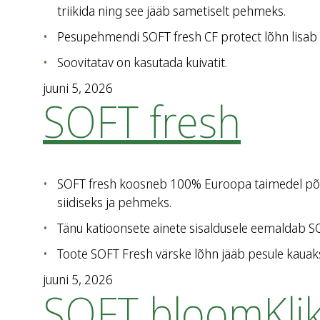
triikida ning see jääb sametiselt pehmeks.
Pesupehmendi SOFT fresh CF protect lõhn lisab 
Soovitatav on kasutada kuivatit.
juuni 5, 2026
SOFT fresh
SOFT fresh koosneb 100% Euroopa taimedel põhi
siidiseks ja pehmeks.
Tänu katioonsete ainete sisaldusele eemaldab SOFT
Toote SOFT Fresh värske lõhn jääb pesule kauak
juuni 5, 2026
SOFT bloomKli