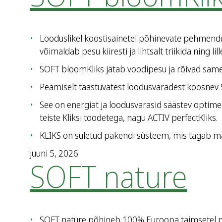
Looduslikel koostisainetel põhinevate pehmendus
võimaldab pesu kiiresti ja lihtsalt triikida ning
SOFT bloomKliks jätab voodipesu ja rõivad same
Peamiselt taastuvatest loodusvaradest koosnev 
See on energiat ja loodusvarasid säästev optim
teiste Kliksi toodetega, nagu ACTIV perfectKliks.
KLIKS on suletud pakendi süsteem, mis tagab ma
juuni 5, 2026
SOFT nature
SOFT nature põhineb 100% Euroopa taimsetel pindak