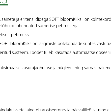
ainete ja eritensiididega SOFT bloomKliksil on kolmekordne
 lillelõhn on ühendatud sametise pehmusega.
tiselt pehmeks.
SOFT bloomKliks on järgmiste põlvkondade suhtes vastutus
eeritud süsteem. Toodet tuleb kasutada automaatse doseer
ksimaalse kasutajaohutuse ja hügieeni ning samas pakendi 
tiivsetel ainetel rapsiseemne- ja päevalilleõlist ning ei si