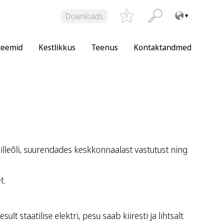
Downloads
0
teemid
Kestlikkus
Teenus
Kontaktandmed
illeõli, suurendades keskkonnaalast vastutust ning
t.
 staatilise elektri, pesu saab kiiresti ja lihtsalt