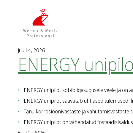
T
T
o
o
t
m
h
a
e
i
c
n
o
m
juuli 4, 2026
ENERGY unipilo
n
e
t
n
e
u
n
t
ENERGY unipilot sobib igasugusele veele ja on ä
ENERGY unipilot saavutab ühtlased tulemused ilma
Tänu korrosioonivastaste ja vahutamisvastaste
ENERGY unipilot on vähendatud fosfaadisisalduse
juuli 2, 2026