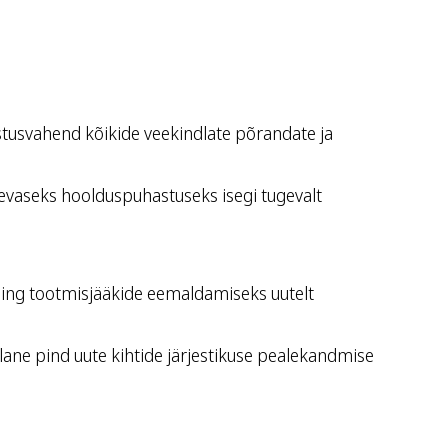
tusvahend kõikide veekindlate põrandate ja
äevaseks hoolduspuhastuseks isegi tugevalt
ing tootmisjääkide eemaldamiseks uutelt
ane pind uute kihtide järjestikuse pealekandmise