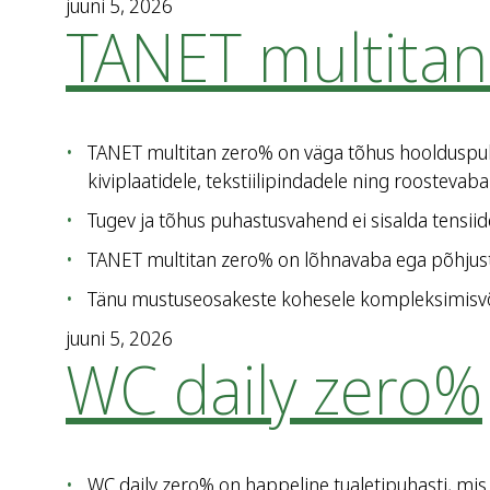
juuni 5, 2026
TANET multita
TANET multitan zero% on väga tõhus hoolduspuha
kiviplaatidele, tekstiilipindadele ning roostevaba
Tugev ja tõhus puhastusvahend ei sisalda tensiid
TANET multitan zero% on lõhnavaba ega põhjust
Tänu mustuseosakeste kohesele kompleksimisvõ
juuni 5, 2026
WC daily zero%
WC daily zero% on happeline tualetipuhasti, mis 