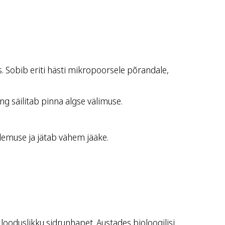
 Sobib eriti hästi mikropoorsele põrandale,
ng säilitab pinna algse välimuse.
emuse ja jätab vähem jääke.
 looduslikku sidrunhapet. Austades bioloogilisi