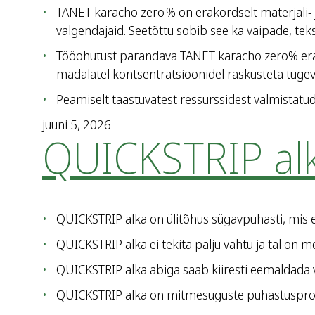
TANET karacho zero % on erakordselt materjali- j
valgendajaid. Seetõttu sobib see ka vaipade, te
Tööohutust parandava TANET karacho zero% era
madalatel kontsentratsioonidel raskusteta tugeva
Peamiselt taastuvatest ressurssidest valmistat
juuni 5, 2026
QUICKSTRIP al
QUICKSTRIP alka on ülitõhus sügavpuhasti, mis 
QUICKSTRIP alka ei tekita palju vahtu ja tal on m
QUICKSTRIP alka abiga saab kiiresti eemaldada v
QUICKSTRIP alka on mitmesuguste puhastuspro