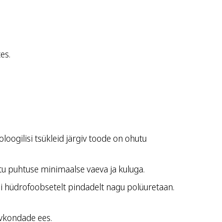
es.
ogilisi tsükleid järgiv toode on ohutu
u puhtuse minimaalse vaeva ja kuluga.
i hüdrofoobsetelt pindadelt nagu polüuretaan.
lvkondade ees.