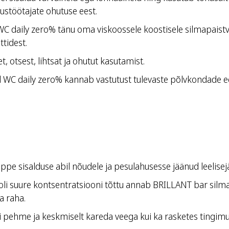
tustöötajate ohutuse eest.
C daily zero% tänu oma viskoossele koostisele silmapaist
tidest.
, otsest, lihtsat ja ohutut kasutamist.
d WC daily zero% kannab vastutust tulevaste põlvkondade e
ppe sisalduse abil nõudele ja pesulahusesse jäänud leelisej
oholi suure kontsentratsiooni tõttu annab BRILLANT bar silm
a raha.
 pehme ja keskmiselt kareda veega kui ka rasketes tingimust