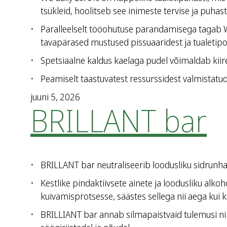
tsükleid, hoolitseb see inimeste tervise ja puhas
Paralleelselt tööohutuse parandamisega tagab W
tavapärased mustused pissuaaridest ja tualetipot
Spetsiaalne kaldus kaelaga pudel võimaldab kiiret
Peamiselt taastuvatest ressurssidest valmistatu
juuni 5, 2026
BRILLANT bar
BRILLANT bar neutraliseerib loodusliku sidrunha
Kestlike pindaktiivsete ainete ja loodusliku alk
kuivamisprotsesse, säästes sellega nii aega kui k
BRILLIANT bar annab silmapaistvaid tulemusi nii