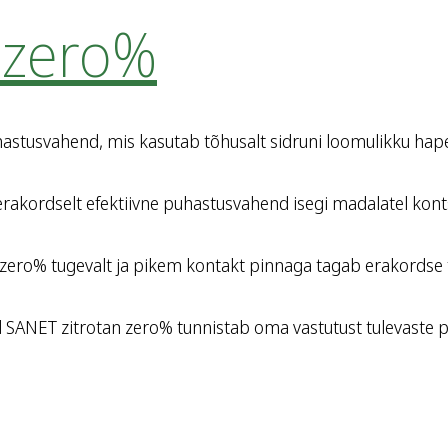
 zero%
tusvahend, mis kasutab tõhusalt sidruni loomulikku hapet. 
akordselt efektiivne puhastusvahend isegi madalatel konts
ro% tugevalt ja pikem kontakt pinnaga tagab erakordse tul
d SANET zitrotan zero% tunnistab oma vastutust tulevaste 