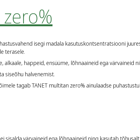
n zero%
stusvahend isegi madala kasutuskontsentratsiooni juures.
le terasele.
e, alkaale, happeid, ensüüme, lõhnaaineid ega värvaineid ni
a siseõhu halvenemist.
imele tagab TANET multitan zero% ainulaadse puhastustul
ei sisalda värvaineid ega lõhnaaineid ning kasutab tõhusalt