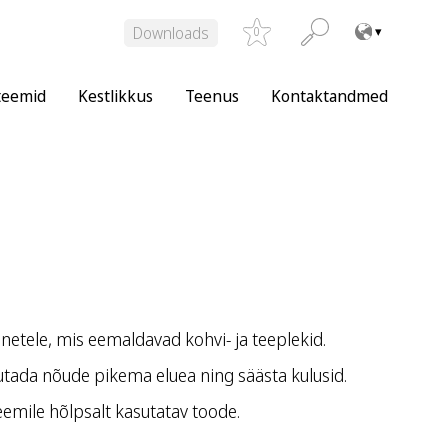
Downloads
0
teemid
Kestlikkus
Teenus
Kontaktandmed
netele, mis eemaldavad kohvi- ja teeplekid.
tada nõude pikema eluea ning säästa kulusid.
emile hõlpsalt kasutatav toode.