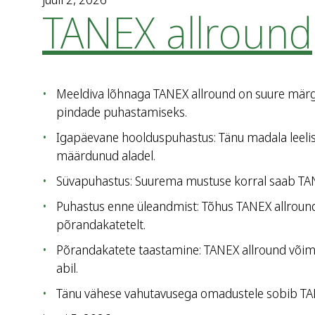
TANEX allround
Meeldiva lõhnaga TANEX allround on suure märg
pindade puhastamiseks.
Igapäevane hoolduspuhastus: Tänu madala leelis
määrdunud aladel.
Süvapuhastus: Suurema mustuse korral saab TAN
Puhastus enne üleandmist: Tõhus TANEX allroun
põrandakatetelt.
Põrandakatete taastamine: TANEX allround võima
abil.
Tänu vähese vahutavusega omadustele sobib TA