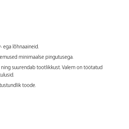
- ega lõhnaaineid.
lemused minimaalse pingutusega.
 ning suurendab tootlikkust. Valem on töötatud
ulusid.
ustundlik toode.