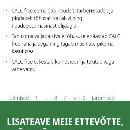
CALC free eemaldab nõudelt, tarberiistadelt ja
pindadelt tõhusalt katlakivi ning
nõudepesumasinast õlijäägid.
Tänu oma väljapaistvale tõhususele säästab CALC
free raha ja aega ning tagab masinate pikema
kasutusea.
CALC free tõkestab korrosiooni ja tekitab väga
vähe vahtu.
P
Eelmised
1
…
3
4
5
6
Järgmised
o
LISATEAVE MEIE ETTEVÕTTE,
s