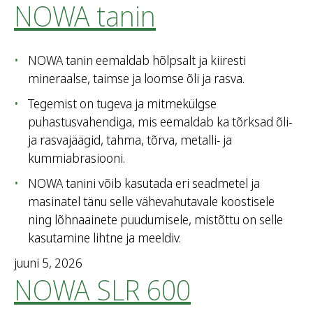
NOWA tanin
NOWA tanin eemaldab hõlpsalt ja kiiresti
mineraalse, taimse ja loomse õli ja rasva.
Tegemist on tugeva ja mitmekülgse
puhastusvahendiga, mis eemaldab ka tõrksad õli-
ja rasvajäägid, tahma, tõrva, metalli- ja
kummiabrasiooni.
NOWA tanini võib kasutada eri seadmetel ja
masinatel tänu selle vähevahutavale koostisele
ning lõhnaainete puudumisele, mistõttu on selle
kasutamine lihtne ja meeldiv.
juuni 5, 2026
NOWA SLR 600