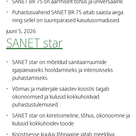
SANET BR 75 on äärmiselt tõhus ja universaalne.
Puhastusvahend SANET BR 75 aitab säästa aega
ning sellel on suurepärased kasutusomadused.
juuni 5, 2026
SANET star
SANET star on mõeldud sanitaarruumide
igapäevaseks hooldamiseks ja intensiivseks
puhastamiseks.
Võimas ja materjale säästev koostis tagab
ökonoomsed ja kulusid kokkuhoidvad
puhastustulemused.
SANET star on kiiretoimeline, tõhus, ökonoomne ja
kulusid kokkuhoidev toode.
Koostisesse kuuluv lõhnaaine jätab meeldiva