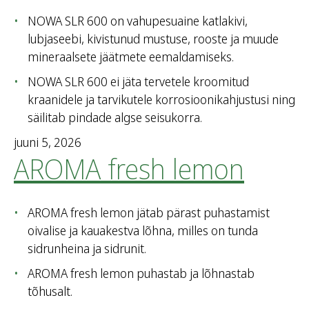
NOWA SLR 600 on vahupesuaine katlakivi,
lubjaseebi, kivistunud mustuse, rooste ja muude
mineraalsete jäätmete eemaldamiseks.
NOWA SLR 600 ei jäta tervetele kroomitud
kraanidele ja tarvikutele korrosioonikahjustusi ning
säilitab pindade algse seisukorra.
juuni 5, 2026
AROMA fresh lemon
AROMA fresh lemon jätab pärast puhastamist
oivalise ja kauakestva lõhna, milles on tunda
sidrunheina ja sidrunit.
AROMA fresh lemon puhastab ja lõhnastab
tõhusalt.