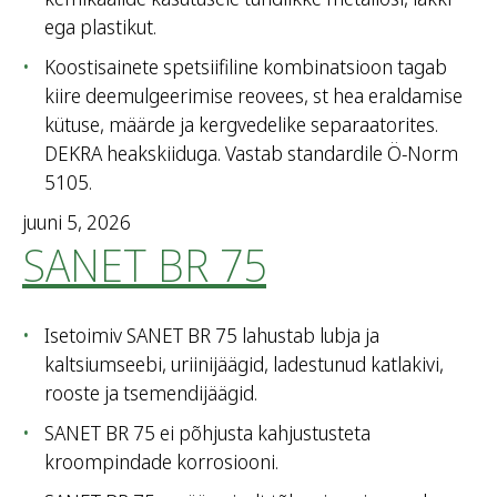
ega plastikut.
Koostisainete spetsiifiline kombinatsioon tagab
kiire deemulgeerimise reovees, st hea eraldamise
kütuse, määrde ja kergvedelike separaatorites.
DEKRA heakskiiduga. Vastab standardile Ö-Norm
5105.
juuni 5, 2026
SANET BR 75
Isetoimiv SANET BR 75 lahustab lubja ja
kaltsiumseebi, uriinijäägid, ladestunud katlakivi,
rooste ja tsemendijäägid.
SANET BR 75 ei põhjusta kahjustusteta
kroompindade korrosiooni.