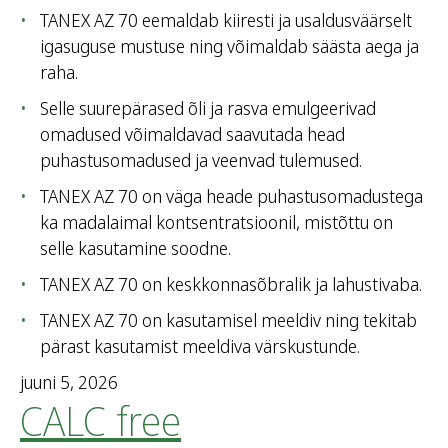
TANEX AZ 70 eemaldab kiiresti ja usaldusväärselt
igasuguse mustuse ning võimaldab säästa aega ja
raha.
Selle suurepärased õli ja rasva emulgeerivad
omadused võimaldavad saavutada head
puhastusomadused ja veenvad tulemused.
TANEX AZ 70 on väga heade puhastusomadustega
ka madalaimal kontsentratsioonil, mistõttu on
selle kasutamine soodne.
TANEX AZ 70 on keskkonnasõbralik ja lahustivaba.
TANEX AZ 70 on kasutamisel meeldiv ning tekitab
pärast kasutamist meeldiva värskustunde.
juuni 5, 2026
CALC free