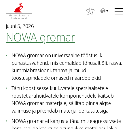
T
T
o
o
0
t
m
juuni 5, 2026
h
a
NOWA gromar
e
i
c
n
o
m
NOWA gromar on universaalne tööstuslik
n
e
puhastusvahend, mis eemaldab tõhusalt õli, rasva,
t
n
kummiabrasiooni, tahma ja muud
e
u
O
tööstuspindadele omased määrdeplekid.
n
t
t
Tänu koostisesse kuuluvatele spetsiaalsetele
s
roostet ärahoidvatele komponentidele kaitseb
i
NOWA gromar materjale, säilitab pinna algse
:
välimuse ja pikendab materjalide kasutusiga.
NOWA gromar ei kahjusta tänu mitteagressiivsete
kemikaalide kasutusele tundlikke metallosi, lakki