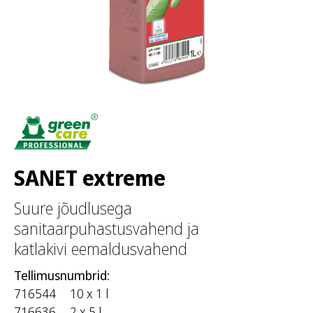
SANET extreme
Suure jõudlusega
sanitaarpuhastusvahend ja
katlakivi eemaldusvahend
Tellimusnumbrid:
716544
10 x 1 l
716636
2 x 5 l