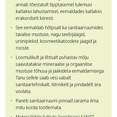
annab tõestatult tipptasemel tulemusi
katlakivi lahustamisel, eemaldades katlakivi
erakordselt kiiresti.
See eemaldab hõlpsalt ka sanitaarruumides
tavalise mustuse, nagu seebijäägid,
uriiniplekid, kosmeetikatoodete jäägid ja
rooste.
Loomulikult ja lihtsalt puhastav mõju
saavutatakse mineraalse ja orgaanilise
mustuse tõhusa ja jääkideta eemaldamisega.
Tänu sellele saab vesi vabalt
sanitaartehnikalt, liitmikelt ja pindadelt ära
voolata.
Paneb sanitaarruumi pinnad särama ilma
mitu korda töötlemata.
Materjalidele kahjutu koostisega SANET