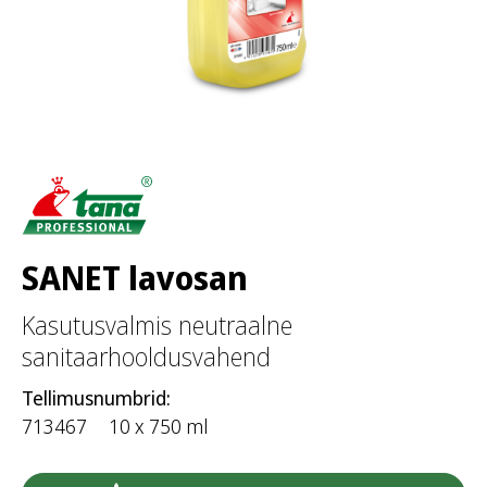
SANET lavosan
Kasutusvalmis neutraalne
sanitaarhooldusvahend
Tellimusnumbrid:
713467
10 x 750 ml