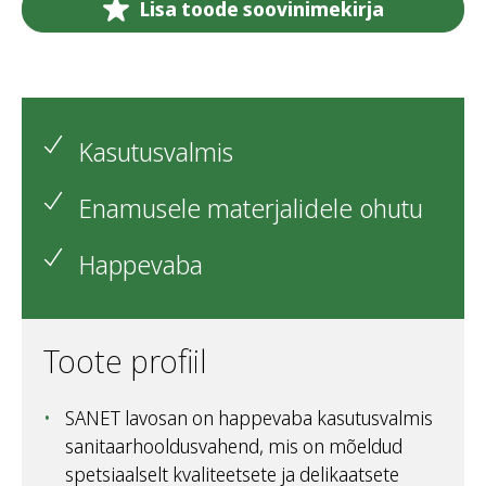
Lisa toode soovinimekirja
Kasutusvalmis
Enamusele materjalidele ohutu
Happevaba
Toote profiil
SANET lavosan on happevaba kasutusvalmis
sanitaarhooldusvahend, mis on mõeldud
spetsiaalselt kvaliteetsete ja delikaatsete