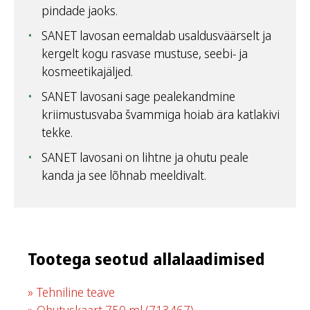
pindade jaoks.
SANET lavosan eemaldab usaldusväärselt ja
kergelt kogu rasvase mustuse, seebi- ja
kosmeetikajäljed.
SANET lavosani sage pealekandmine
kriimustusvaba švammiga hoiab ära katlakivi
tekke.
SANET lavosani on lihtne ja ohutu peale
kanda ja see lõhnab meeldivalt.
Tootega seotud allalaadimised
Tehniline teave
Ohutuskaart 750 ml
(713467)