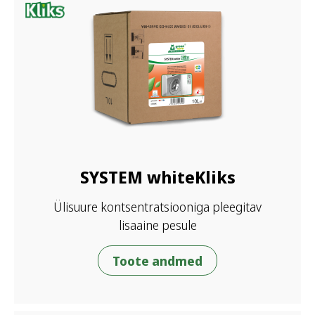
SYSTEM whiteKliks
Ülisuure kontsentratsiooniga pleegitav
lisaaine pesule
Toote andmed