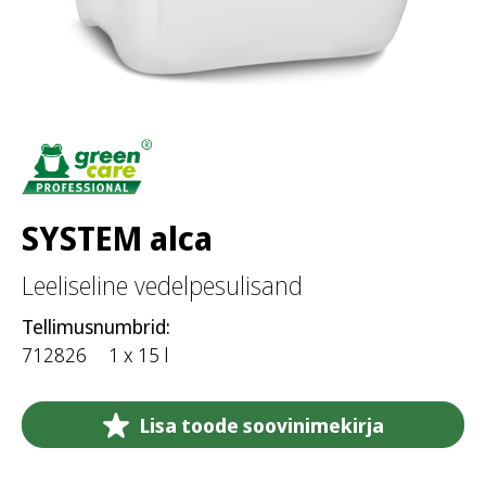
SYSTEM alca
Leeliseline vedelpesulisand
Tellimusnumbrid:
712826
1 x 15 l
Lisa toode soovinimekirja