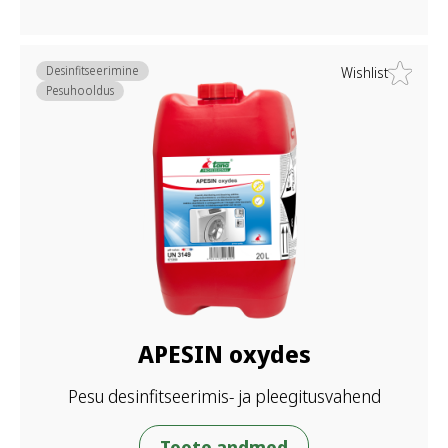
Desinfitseerimine
Wishlist
Pesuhooldus
APESIN oxydes
Pesu desinfitseerimis- ja pleegitusvahend
Toote andmed