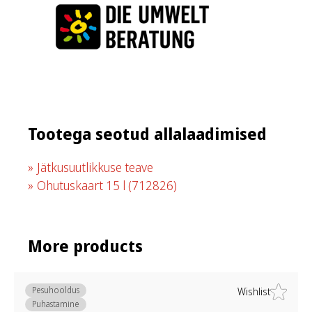
Tootega seotud allalaadimised
Jätkusuutlikkuse teave
Ohutuskaart 15 l
(712826)
More products
Pesuhooldus
Wishlist
Puhastamine