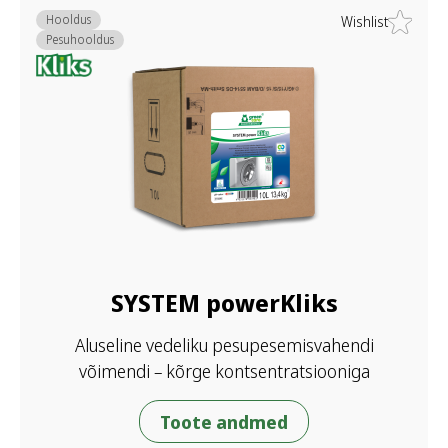
Hooldus
Wishlist
Pesuhooldus
SYSTEM powerKliks
Aluseline vedeliku pesupesemisvahendi
võimendi – kõrge kontsentratsiooniga
Toote andmed