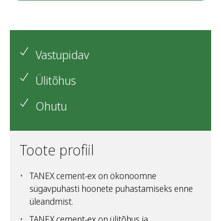
Vastupidav
Ülitõhus
Ohutu
Toote profiil
TANEX cement-ex on ökonoomne
sügavpuhasti hoonete puhastamiseks enne
üleandmist.
TANEX cement-ex on ülitõhus ja