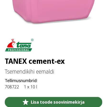
TANEX cement-ex
Tsemendikihi eemaldi
Tellimusnumbrid:
708722
1 x 10 l
Lisa toode soovinimekirja