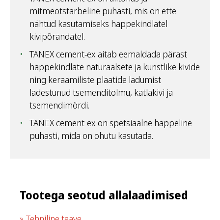
mitmeotstarbeline puhasti, mis on ette
nähtud kasutamiseks happekindlatel
kivipõrandatel.
TANEX cement-ex aitab eemaldada pärast
happekindlate naturaalsete ja kunstlike kivide
ning keraamiliste plaatide ladumist
ladestunud tsemenditolmu, katlakivi ja
tsemendimördi.
TANEX cement-ex on spetsiaalne happeline
puhasti, mida on ohutu kasutada.
Tootega seotud allalaadimised
Tehniline teave