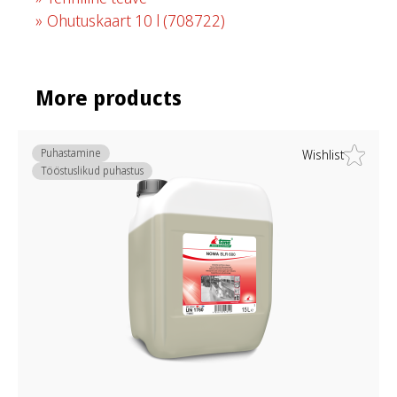
Ohutuskaart 10 l
(708722)
More products
Puhastamine
Wishlist
Tööstuslikud puhastus