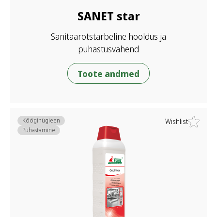
SANET star
Sanitaarotstarbeline hooldus ja
puhastusvahend
Toote andmed
Köögihügieen
Wishlist
Puhastamine