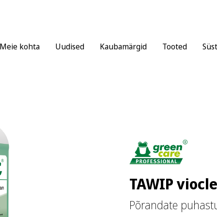
Meie kohta
Uudised
Kaubamärgid
Tooted
Süs
TAWIP viocl
Põrandate puhastu