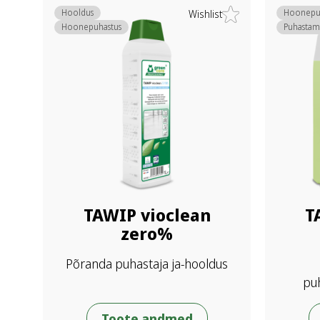
Hooldus
Hoonepu
Wishlist
Hoonepuhastus
Puhastam
TAWIP vioclean
T
zero%
Põranda puhastaja ja-hooldus
pu
Toote andmed