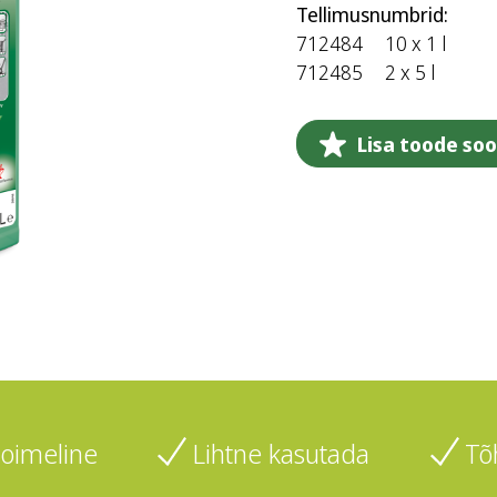
Tellimusnumbrid:
712484
10 x 1 l
712485
2 x 5 l
Lisa toode soo
toimeline
Lihtne kasutada
Tõ