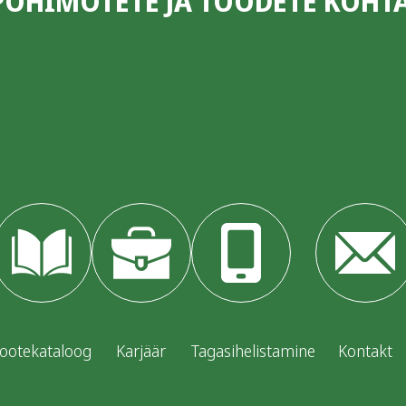
PÕHIMÕTETE JA TOODETE KOHTA
ootekataloog
Karjäär
Tagasihelistamine
Kontakt