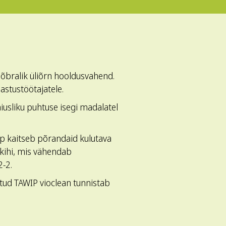
õbralik üliõrn hooldusvahend.
hastustöötajatele.
usliku puhtuse isegi madalatel
ep kaitseb põrandaid kulutava
sekihi, mis vähendab
2-2.
atud TAWIP vioclean tunnistab