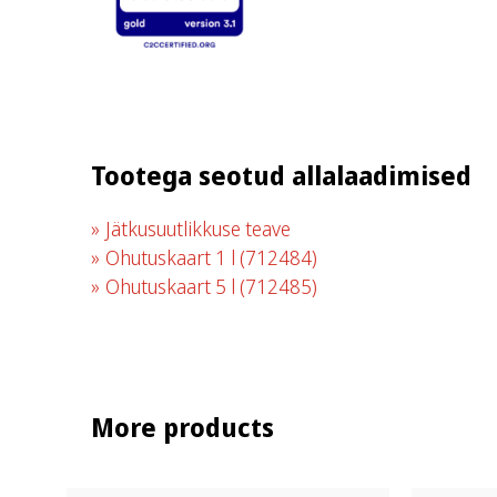
Tootega seotud allalaadimised
Jätkusuutlikkuse teave
Ohutuskaart 1 l
(712484)
Ohutuskaart 5 l
(712485)
More products