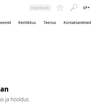
Downloads
0
teemid
Kestlikkus
Teenus
Kontaktandmed
ean
s ja hooldus