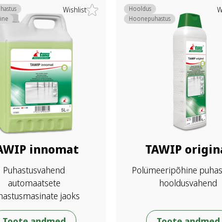
hastus
Hooldus
Wishlist
W
ine
Hoonepuhastus
AWIP innomat
TAWIP origin
Puhastusvahend
Polümeeripõhine puhast
automaatsete
hooldusvahend
hastusmasinate jaoks
Toote andmed
Toote andmed