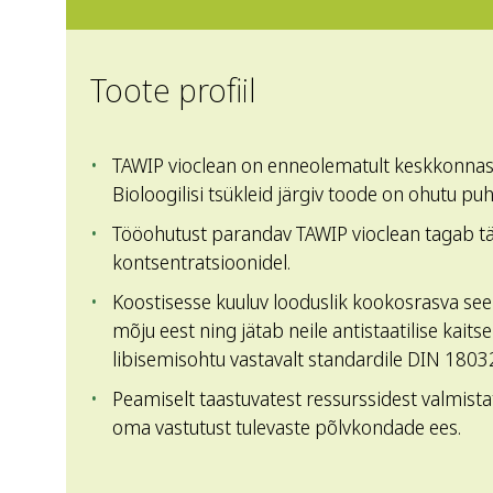
Toote profiil
TAWIP vioclean on enneolematult keskkonnas
Bioloogilisi tsükleid järgiv toode on ohutu pu
Tööohutust parandav TAWIP vioclean tagab täi
kontsentratsioonidel.
Koostisesse kuuluv looduslik kookosrasva se
mõju eest ning jätab neile antistaatilise kait
libisemisohtu vastavalt standardile DIN 1803
Peamiselt taastuvatest ressurssidest valmist
oma vastutust tulevaste põlvkondade ees.