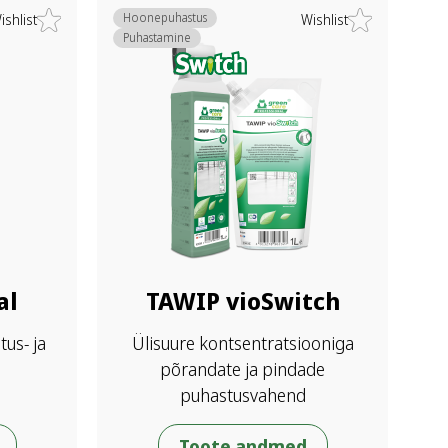
Hoonepuhastus
ishlist
Wishlist
Puhastamine
al
TAWIP vioSwitch
us- ja
Ülisuure kontsentratsiooniga
põrandate ja pindade
puhastusvahend
Toote andmed