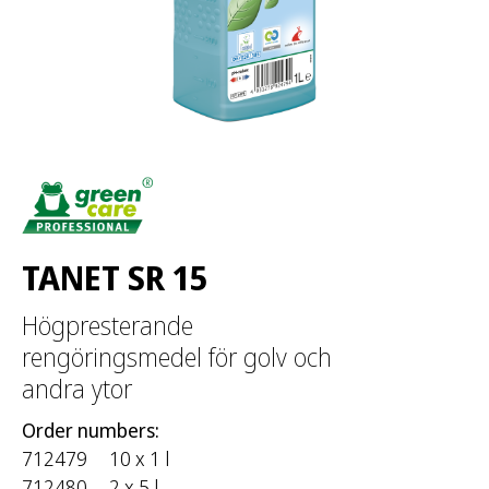
:
TANET SR 15
Högpresterande
rengöringsmedel för golv och
andra ytor
Order numbers:
712479
10 x 1 l
712480
2 x 5 l