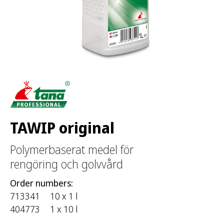
TAWIP original
Polymerbaserat medel för
rengöring och golvvård
Order numbers:
713341
10 x 1 l
404773
1 x 10 l