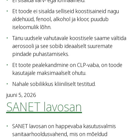
Ei sisalda värv- ega lõhnaaineid.
Et toode ei sisalda selliseid koostisaineid nagu
aldehüüd, fenool, alkohol ja kloor, puudub
iseloomulik lõhn.
Tänu uudsele vahutavale koostisele saame vältida
aerosooli ja see sobib ideaalselt suuremate
pindade puhastamiseks.
Et toote pealekandmine on CLP-vaba, on toode
kasutajale maksimaalselt ohutu.
Nahale sobilikkus kliiniliselt testitud.
juuni 5, 2026
SANET lavosan
SANET lavosan on happevaba kasutusvalmis
sanitaarhooldusvahend, mis on mõeldud