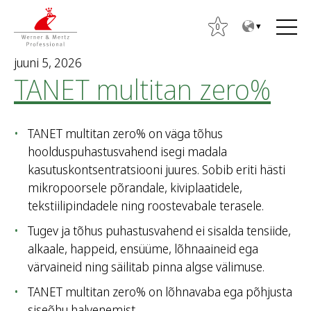
T
T
o
o
0
t
m
juuni 5, 2026
h
a
TANET multitan zero%
e
i
c
n
o
m
TANET multitan zero% on väga tõhus
n
e
hoolduspuhastusvahend isegi madala
t
n
kasutuskontsentratsiooni juures. Sobib eriti hästi
e
u
mikropoorsele põrandale, kiviplaatidele,
n
tekstiilipindadele ning roostevabale terasele.
t
O
Tugev ja tõhus puhastusvahend ei sisalda tensiide,
t
alkaale, happeid, ensüüme, lõhnaaineid ega
s
värvaineid ning säilitab pinna algse välimuse.
i
:
TANET multitan zero% on lõhnavaba ega põhjusta
siseõhu halvenemist.