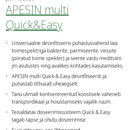
APESIN multi
Quick&Easy
Universaalne desinfitseeriv puhastusvahend laia
toimespektriga bakterite, pärmiseente, viiruste
(piiratud toime spekter) ja seente vastu meditsiini-
jm asutustes ning avalikes kohtades kasutamiseks.
APESIN multi Quick & Easy desinfitseerib ja
puhastab tõhusalt üheaegselt.
Tänu ülimalt kontsentreeritud koostisele väheneb
transpordikaal ja hoiustamiseks vajalik ruum.
Teisaldatav doseerimissüsteem Quick & Easy
tagab täpse ja ohutu doseerimise.