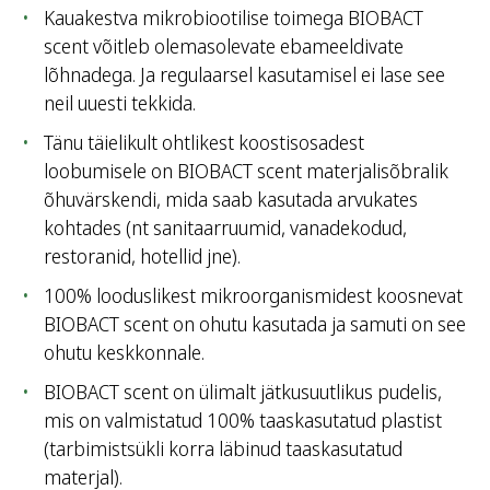
Kauakestva mikrobiootilise toimega BIOBACT
scent võitleb olemasolevate ebameeldivate
lõhnadega. Ja regulaarsel kasutamisel ei lase see
neil uuesti tekkida.
Tänu täielikult ohtlikest koostisosadest
loobumisele on BIOBACT scent materjalisõbralik
õhuvärskendi, mida saab kasutada arvukates
kohtades (nt sanitaarruumid, vanadekodud,
restoranid, hotellid jne).
100% looduslikest mikroorganismidest koosnevat
BIOBACT scent on ohutu kasutada ja samuti on see
ohutu keskkonnale.
BIOBACT scent on ülimalt jätkusuutlikus pudelis,
mis on valmistatud 100% taaskasutatud plastist
(tarbimistsükli korra läbinud taaskasutatud
materjal).