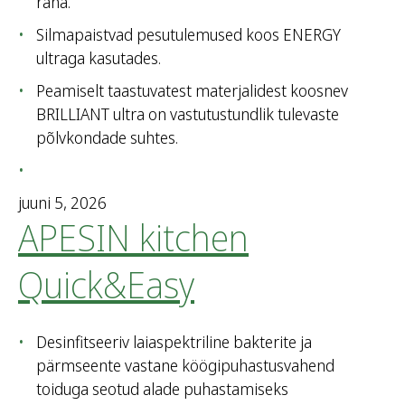
raha.
Silmapaistvad pesutulemused koos ENERGY
ultraga kasutades.
Peamiselt taastuvatest materjalidest koosnev
BRILLIANT ultra on vastutustundlik tulevaste
põlvkondade suhtes.
juuni 5, 2026
APESIN kitchen
Quick&Easy
Desinfitseeriv laiaspektriline bakterite ja
pärmseente vastane köögipuhastusvahend
toiduga seotud alade puhastamiseks