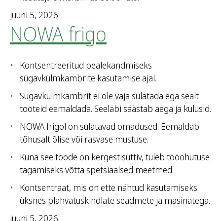
juuni 5, 2026
NOWA frigo
Kontsentreeritud pealekandmiseks
sügavkülmkambrite kasutamise ajal.
Sügavkülmkambrit ei ole vaja sulatada ega sealt
tooteid eemaldada. Seeläbi säästab aega ja kulusid.
NOWA frigol on sulatavad omadused. Eemaldab
tõhusalt õlise või rasvase mustuse.
Kuna see toode on kergestisüttiv, tuleb tööohutuse
tagamiseks võtta spetsiaalsed meetmed.
Kontsentraat, mis on ette nähtud kasutamiseks
üksnes plahvatuskindlate seadmete ja masinatega.
juuni 5, 2026