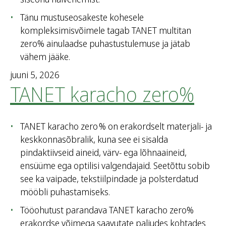
Tänu mustuseosakeste kohesele
kompleksimisvõimele tagab TANET multitan
zero% ainulaadse puhastustulemuse ja jätab
vähem jääke.
juuni 5, 2026
TANET karacho zero%
TANET karacho zero % on erakordselt materjali- ja
keskkonnasõbralik, kuna see ei sisalda
pindaktiivseid aineid, värv- ega lõhnaaineid,
ensüüme ega optilisi valgendajaid. Seetõttu sobib
see ka vaipade, tekstiilpindade ja polsterdatud
mööbli puhastamiseks.
Tööohutust parandava TANET karacho zero%
erakordse võimega saavutate paljudes kohtades