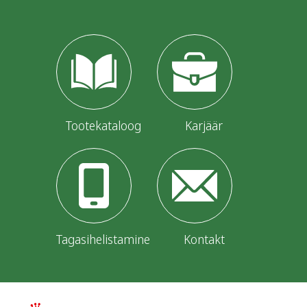
a
g
i
n
a
Tootekataloog
Karjäär
t
i
o
n
Tagasihelistamine
Kontakt