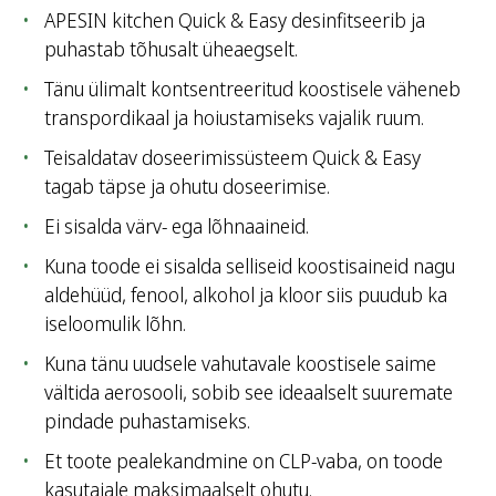
APESIN kitchen Quick & Easy desinfitseerib ja
puhastab tõhusalt üheaegselt.
Tänu ülimalt kontsentreeritud koostisele väheneb
transpordikaal ja hoiustamiseks vajalik ruum.
Teisaldatav doseerimissüsteem Quick & Easy
tagab täpse ja ohutu doseerimise.
Ei sisalda värv- ega lõhnaaineid.
Kuna toode ei sisalda selliseid koostisaineid nagu
aldehüüd, fenool, alkohol ja kloor siis puudub ka
iseloomulik lõhn.
Kuna tänu uudsele vahutavale koostisele saime
vältida aerosooli, sobib see ideaalselt suuremate
pindade puhastamiseks.
Et toote pealekandmine on CLP-vaba, on toode
kasutajale maksimaalselt ohutu.