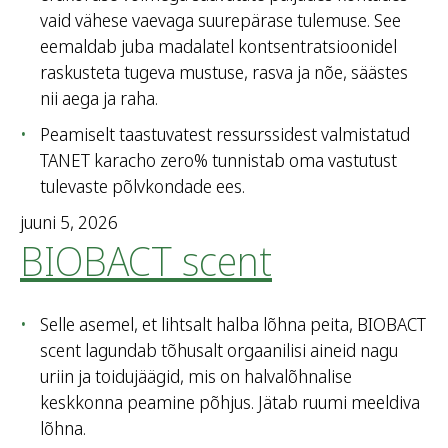
vaid vähese vaevaga suurepärase tulemuse. See
eemaldab juba madalatel kontsentratsioonidel
raskusteta tugeva mustuse, rasva ja nõe, säästes
nii aega ja raha.
Peamiselt taastuvatest ressurssidest valmistatud
TANET karacho zero% tunnistab oma vastutust
tulevaste põlvkondade ees.
juuni 5, 2026
BIOBACT scent
Selle asemel, et lihtsalt halba lõhna peita, BIOBACT
scent lagundab tõhusalt orgaanilisi aineid nagu
uriin ja toidujäägid, mis on halvalõhnalise
keskkonna peamine põhjus. Jätab ruumi meeldiva
lõhna.