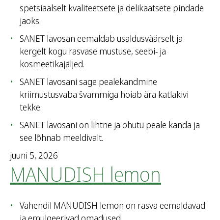
spetsiaalselt kvaliteetsete ja delikaatsete pindade
jaoks.
SANET lavosan eemaldab usaldusväärselt ja
kergelt kogu rasvase mustuse, seebi- ja
kosmeetikajäljed.
SANET lavosani sage pealekandmine
kriimustusvaba švammiga hoiab ära katlakivi
tekke.
SANET lavosani on lihtne ja ohutu peale kanda ja
see lõhnab meeldivalt.
juuni 5, 2026
MANUDISH lemon
Vahendil MANUDISH lemon on rasva eemaldavad
ja emulgeerivad omadused.