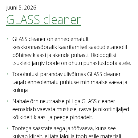
juuni 5, 2026
GLASS cleaner
GLASS cleaner on enneolematult
keskkonnasõbralik kääritamisel saadud etanoolil
põhinev klaasi ja akende puhasti. Bioloogilisi
tsükleid järgiv toode on ohutu puhastustöötajatele.
Tööohutust parandav ülivõimas GLASS cleaner
tagab enneolematu puhtuse minimaalse vaeva ja
kuluga.
Nahale õrn neutraalse pH-ga GLASS cleaner
eemaldab vaevata mustuse, rasva ja nikotiinijäljed
kõikidelt klaas- ja peegelpindadelt.
Tootega säästate aega ja töövaeva, kuna see
kuivab kiirelt, ei jäta jälgi ja toob esile materjali