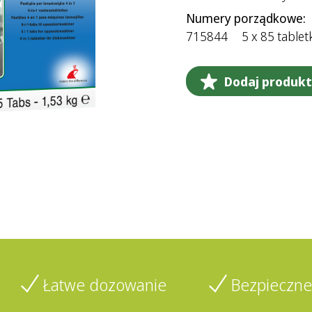
Numery porządkowe:
715844
5 x 85 tablet
Dodaj produkt 
Łatwe dozowanie
Bezpieczne