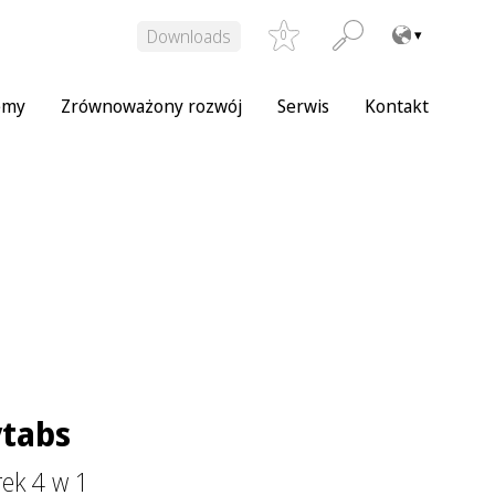
Downloads
0
emy
Zrównoważony rozwój
Serwis
Kontakt
tabs
ek 4 w 1