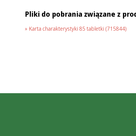
Pliki do pobrania związane z pr
Karta charakterystyki 85 tabletki
(715844)