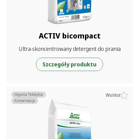
S
z
ACTIV bicompact
u
k
Ultra-skoncentrowany detergent do prania
a
j
Szczegóły produktu
:
Higiena Tekstylna
Wishlist
Konserwacja