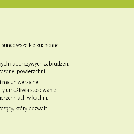
 usunąć wszelkie kuchenne
nych i uporczywych zabrudzeń,
zczonej powierzchni.
 i ma uniwersalne
óry umożliwia stosowanie
ierzchniach w kuchni.
zczący, który pozwala