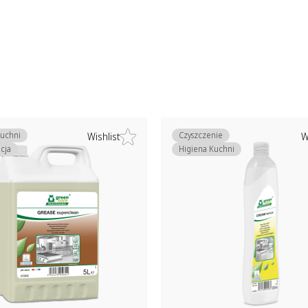
Kuchni
Czyszczenie
Wishlist
W
cja
Higiena Kuchni