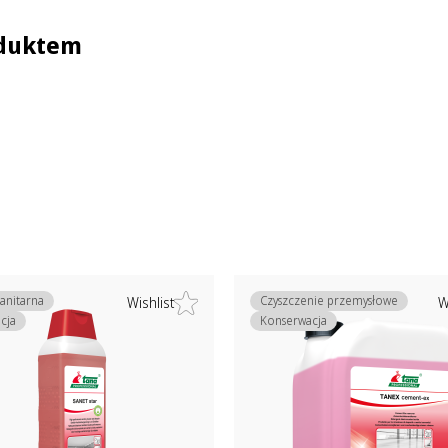
oduktem
sanitarna
Czyszczenie przemysłowe
Wishlist
W
cja
Konserwacja