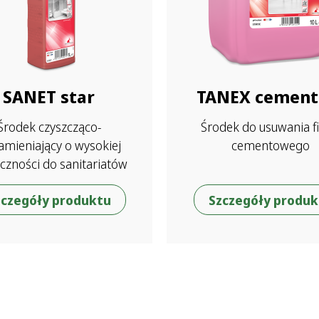
SANET star
TANEX cement
Środek czyszcząco-
Środek do usuwania f
mieniający o wysokiej
cementowego
czności do sanitariatów
zczegóły produktu
Szczegóły produk