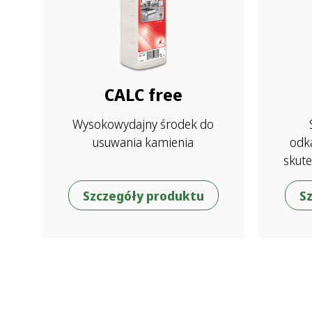
CALC free
Wysokowydajny środek do
usuwania kamienia
odka
skute
Szczegóły produktu
S