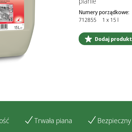
pianie
Numery porządkowe:
712855
1 x 15 l
Dodaj produkt 
ość
Trwała piana
Bezpieczny