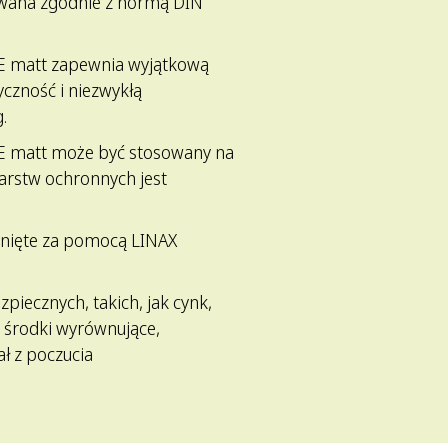
owana zgodnie z normą DIN
E matt zapewnia wyjątkową
czność i niezwykłą
.
E matt może być stosowany na
arstw ochronnych jest
nięte za pomocą LINAX
zpiecznych, takich, jak cynk,
 środki wyrównujące,
ł z poczucia