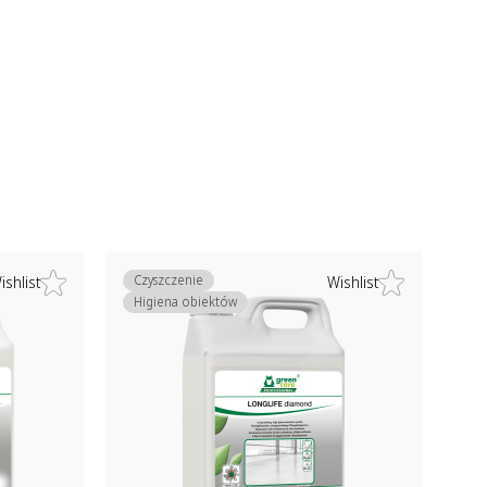
Czyszczenie
ishlist
Wishlist
Higiena obiektów