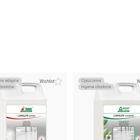
nie wstępne
Czyszczenie
Wishlist
W
obiektów
Higiena obiektów