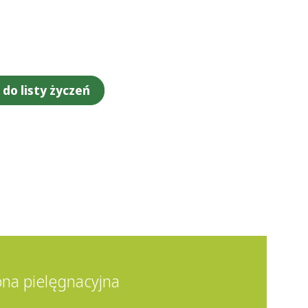
do listy życzeń
ona pielęgnacyjna