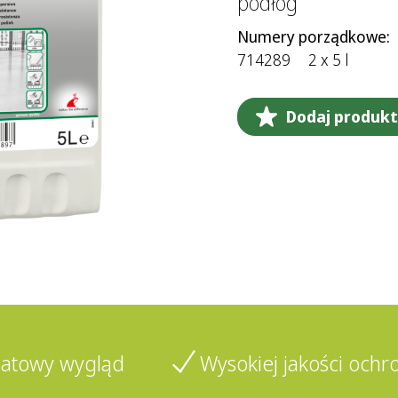
podłóg
Numery porządkowe:
714289
2 x 5 l
Dodaj produkt 
atowy wygląd
Wysokiej jakości ochr