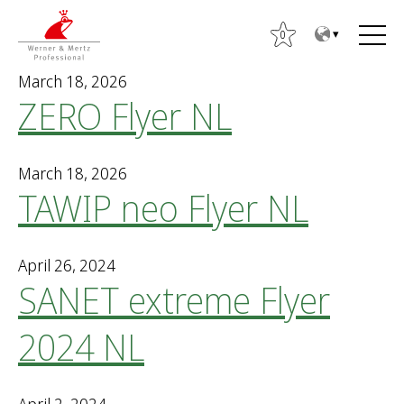
T
T
o
o
0
t
m
March 18, 2026
h
a
ZERO Flyer NL
e
i
c
n
S
o
m
e
March 18, 2026
n
e
TAWIP neo Flyer NL
a
t
n
r
e
u
c
n
h
April 26, 2024
t
SANET extreme Flyer
f
o
2024 NL
r
: