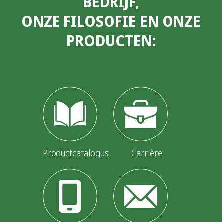
BEDRIJF,
t
ONZE FILOSOFIE EN ONZE
s
PRODUCTEN:
p
a
g
i
n
a
t
Productcatalogus
Carrière
i
o
n