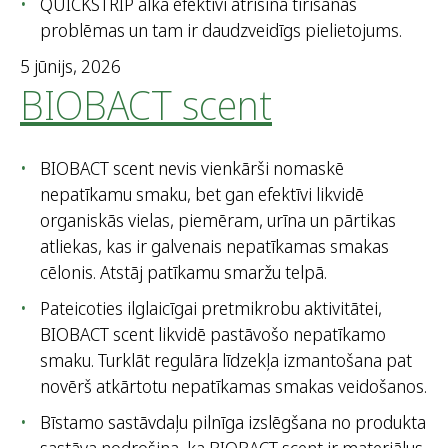
QUICKSTRIP alka efektīvi atrisina tīrīšanas
problēmas un tam ir daudzveidīgs pielietojums.
5 jūnijs, 2026
BIOBACT scent
BIOBACT scent nevis vienkārši nomaskē
nepatīkamu smaku, bet gan efektīvi likvidē
organiskās vielas, piemēram, urīna un pārtikas
atliekas, kas ir galvenais nepatīkamas smakas
cēlonis. Atstāj patīkamu smaržu telpā.
Pateicoties ilglaicīgai pretmikrobu aktivitātei,
BIOBACT scent likvidē pastāvošo nepatīkamo
smaku. Turklāt regulāra līdzekļa izmantošana pat
novērš atkārtotu nepatīkamas smakas veidošanos.
Bīstamo sastāvdaļu pilnīga izslēgšana no produkta