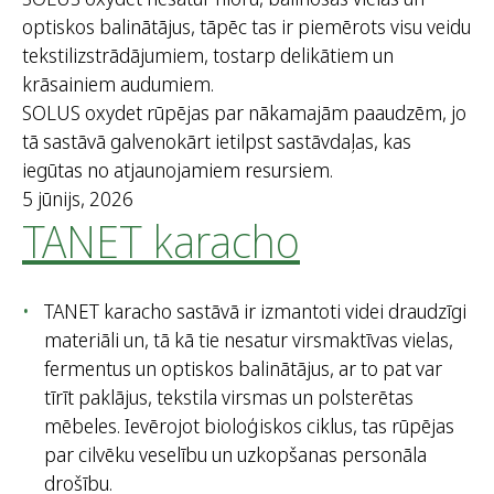
optiskos balinātājus, tāpēc tas ir piemērots visu veidu
tekstilizstrādājumiem, tostarp delikātiem un
krāsainiem audumiem.
SOLUS oxydet rūpējas par nākamajām paaudzēm, jo
tā sastāvā galvenokārt ietilpst sastāvdaļas, kas
iegūtas no atjaunojamiem resursiem.
5 jūnijs, 2026
TANET karacho
TANET karacho sastāvā ir izmantoti videi draudzīgi
materiāli un, tā kā tie nesatur virsmaktīvas vielas,
fermentus un optiskos balinātājus, ar to pat var
tīrīt paklājus, tekstila virsmas un polsterētas
mēbeles. Ievērojot bioloģiskos ciklus, tas rūpējas
par cilvēku veselību un uzkopšanas personāla
drošību.