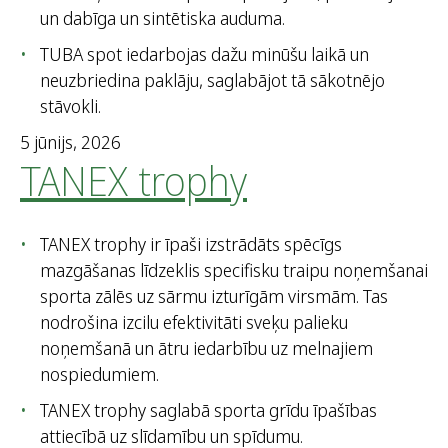
un dabīga un sintētiska auduma.
TUBA spot iedarbojas dažu minūšu laikā un
neuzbriedina paklāju, saglabājot tā sākotnējo
stāvokli.
5 jūnijs, 2026
TANEX trophy
TANEX trophy ir īpaši izstrādāts spēcīgs
mazgāšanas līdzeklis specifisku traipu noņemšanai
sporta zālēs uz sārmu izturīgām virsmām. Tas
nodrošina izcilu efektivitāti sveķu palieku
noņemšanā un ātru iedarbību uz melnajiem
nospiedumiem.
TANEX trophy saglabā sporta grīdu īpašības
attiecībā uz slīdamību un spīdumu.