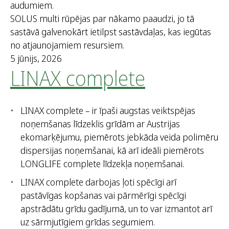
audumiem.
SOLUS multi rūpējas par nākamo paaudzi, jo tā
sastāvā galvenokārt ietilpst sastāvdaļas, kas iegūtas
no atjaunojamiem resursiem.
5 jūnijs, 2026
LINAX complete
LINAX complete – ir īpaši augstas veiktspējas
noņemšanas līdzeklis grīdām ar Austrijas
ekomarķējumu, piemērots jebkāda veida polimēru
dispersijas noņemšanai, kā arī ideāli piemērots
LONGLIFE complete līdzekļa noņemšanai.
LINAX complete darbojas ļoti spēcīgi arī
pastāvīgas kopšanas vai pārmērīgi spēcīgi
apstrādātu grīdu gadījumā, un to var izmantot arī
uz sārmjutīgiem grīdas segumiem.