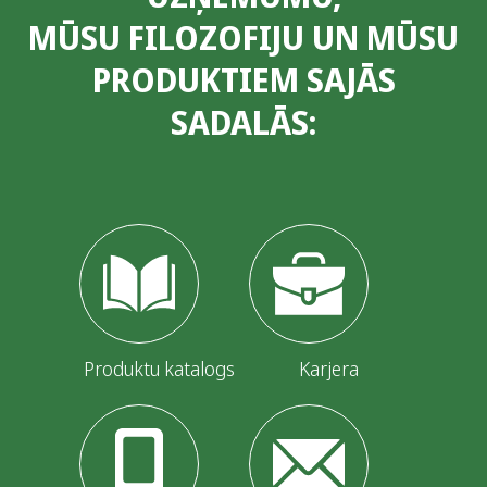
MŪSU FILOZOFIJU UN MŪSU
n
PRODUKTIEM SAJĀS
u
SADALĀS:
m
e
r
ā
c
i
j
Produktu katalogs
Karjera
a
p