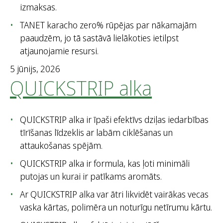
izmaksas.
TANET karacho zero% rūpējas par nākamajām
paaudzēm, jo tā sastāvā lielākoties ietilpst
atjaunojamie resursi.
5 jūnijs, 2026
QUICKSTRIP alka
QUICKSTRIP alka ir īpaši efektīvs dziļas iedarbības
tīrīšanas līdzeklis ar labām ciklēšanas un
attaukošanas spējām.
QUICKSTRIP alka ir formula, kas ļoti minimāli
putojas un kurai ir patīkams aromāts.
Ar QUICKSTRIP alka var ātri likvidēt vairākas vecas
vaska kārtas, polimēra un noturīgu netīrumu kārtu.