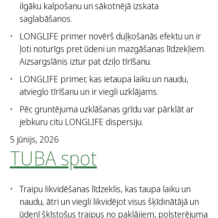
ilgāku kalpošanu un sākotnējā izskata
saglabāšanos.
LONGLIFE primer novērš duļķošanās efektu un ir
ļoti noturīgs pret ūdeni un mazgāšanas līdzekļiem.
Aizsargslānis iztur pat dziļo tīrīšanu.
LONGLIFE primer, kas ietaupa laiku un naudu,
atvieglo tīrīšanu un ir viegli uzklājams.
Pēc gruntējuma uzklāšanas grīdu var pārklāt ar
jebkuru citu LONGLIFE dispersiju.
5 jūnijs, 2026
TUBA spot
Traipu likvidēšanas līdzeklis, kas taupa laiku un
naudu, ātri un viegli likvidējot visus šķīdinātājā un
ūdenī šķīstošus traipus no paklājiem, polsterējuma