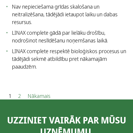
Nav nepieciešama grīdas skalošana un
neitralizēšana, tādējādi ietaupot laiku un dabas
resursus.
LINAX complete gādā par lielāku drošību,
nodrošinot neslīdēšanu noņemšanas laikā.
LINAX complete respektē bioloģiskos procesus un
tādējādi sekmē atbildību pret nākamajām
paaudzēm.
Z
1
2
Nākamais
i
UZZINIET VAIRĀK PAR MŪSU
ņ
UZŅĒMUMU,
u