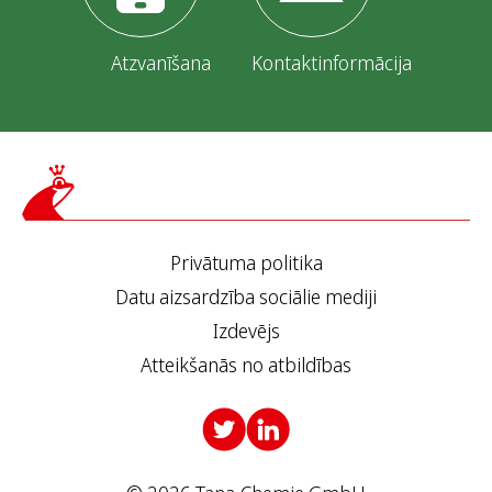
ē
c
Atzvanīšana
Kontaktinformācija
l
a
p
p
Privātuma politika
u
Datu aizsardzība sociālie mediji
s
Izdevējs
ē
Atteikšanās no atbildības
m