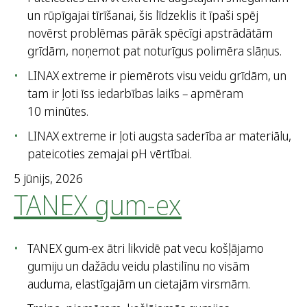
un rūpīgajai tīrīšanai, šis līdzeklis it īpaši spēj
novērst problēmas pārāk spēcīgi apstrādātām
grīdām, noņemot pat noturīgus polimēra slāņus.
LINAX extreme ir piemērots visu veidu grīdām, un
tam ir ļoti īss iedarbības laiks – apmēram
10 minūtes.
LINAX extreme ir ļoti augsta saderība ar materiālu,
pateicoties zemajai pH vērtībai.
5 jūnijs, 2026
TANEX gum-ex
TANEX gum-ex ātri likvidē pat vecu košļājamo
gumiju un dažādu veidu plastilīnu no visām
auduma, elastīgajām un cietajām virsmām.