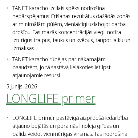
TANET karacho izcilais spēks nodrošina
nepārspējamus tīrīšanas rezultātus dažādās zonās
ar minimālām pūlēm, vienlaicīgi uzlabojot darba
drošību. Tas mazās koncentrācijās viegli notīra
izturīgus traipus, taukus un kvēpus, taupot laiku un
izmaksas.
TANET karacho rūpējas par nākamajām
paaudzēm, jo tā sastāvā lielākoties ietilpst
atjaunojamie resursi.
5 jūnijs, 2026
LONGLIFE primer
LONGLIFE primer pastāvīgā aizpildošā iedarbība
atjauno bojātās un porainās linoleja grīdas un
palīdz veidot vienmērīgas virsmas. Tas nodrošina