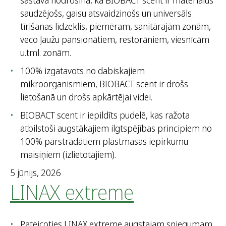
sastāva nodrošina, ka BIOBACT scent ir materiālus
saudzējošs, gaisu atsvaidzinošs un universāls
tīrīšanas līdzeklis, piemēram, sanitārajām zonām,
veco ļaužu pansionātiem, restorāniem, viesnīcām
u.tml. zonām.
100% izgatavots no dabiskajiem
mikroorganismiem, BIOBACT scent ir drošs
lietošanā un drošs apkārtējai videi.
BIOBACT scent ir iepildīts pudelē, kas ražota
atbilstoši augstākajiem ilgtspējības principiem no
100% pārstrādātiem plastmasas iepirkumu
maisiņiem (izlietotajiem).
5 jūnijs, 2026
LINAX extreme
Pateicoties LINAX extreme augstajam sniegumam