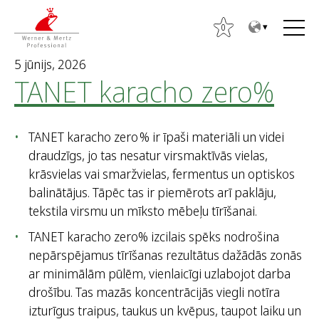
T
T
o
o
0
t
m
5 jūnijs, 2026
h
a
TANET karacho zero%
e
i
c
n
o
m
TANET karacho zero % ir īpaši materiāli un videi
n
e
draudzīgs, jo tas nesatur virsmaktīvās vielas,
t
n
krāsvielas vai smaržvielas, fermentus un optiskos
e
u
balinātājus. Tāpēc tas ir piemērots arī paklāju,
n
M
tekstila virsmu un mīksto mēbeļu tīrīšanai.
t
e
TANET karacho zero% izcilais spēks nodrošina
k
nepārspējamus tīrīšanas rezultātus dažādās zonās
l
ar minimālām pūlēm, vienlaicīgi uzlabojot darba
ē
drošību. Tas mazās koncentrācijās viegli notīra
t
izturīgus traipus, taukus un kvēpus, taupot laiku un
: