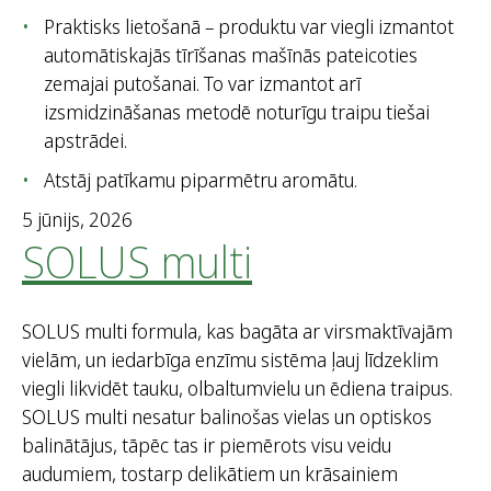
Praktisks lietošanā – produktu var viegli izmantot
automātiskajās tīrīšanas mašīnās pateicoties
zemajai putošanai. To var izmantot arī
izsmidzināšanas metodē noturīgu traipu tiešai
apstrādei.
Atstāj patīkamu piparmētru aromātu.
5 jūnijs, 2026
SOLUS multi
SOLUS multi formula, kas bagāta ar virsmaktīvajām
vielām, un iedarbīga enzīmu sistēma ļauj līdzeklim
viegli likvidēt tauku, olbaltumvielu un ēdiena traipus.
SOLUS multi nesatur balinošas vielas un optiskos
balinātājus, tāpēc tas ir piemērots visu veidu
audumiem, tostarp delikātiem un krāsainiem