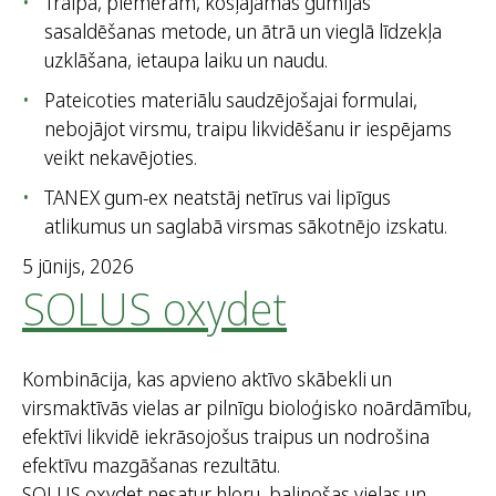
Traipa, piemēram, košļājamās gumijas
sasaldēšanas metode, un ātrā un vieglā līdzekļa
uzklāšana, ietaupa laiku un naudu.
Pateicoties materiālu saudzējošajai formulai,
nebojājot virsmu, traipu likvidēšanu ir iespējams
veikt nekavējoties.
TANEX gum-ex neatstāj netīrus vai lipīgus
atlikumus un saglabā virsmas sākotnējo izskatu.
5 jūnijs, 2026
SOLUS oxydet
Kombinācija, kas apvieno aktīvo skābekli un
virsmaktīvās vielas ar pilnīgu bioloģisko noārdāmību,
efektīvi likvidē iekrāsojošus traipus un nodrošina
efektīvu mazgāšanas rezultātu.
SOLUS oxydet nesatur hloru, balinošas vielas un