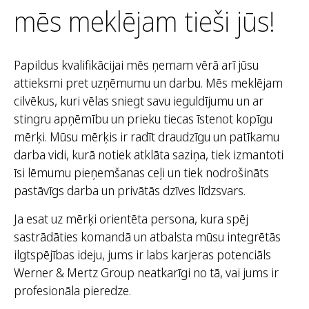
mēs meklējam tieši jūs!
Papildus kvalifikācijai mēs ņemam vērā arī jūsu
attieksmi pret uzņēmumu un darbu. Mēs meklējam
cilvēkus, kuri vēlas sniegt savu ieguldījumu un ar
stingru apņēmību un prieku tiecas īstenot kopīgu
mērķi. Mūsu mērķis ir radīt draudzīgu un patīkamu
darba vidi, kurā notiek atklāta saziņa, tiek izmantoti
īsi lēmumu pieņemšanas ceļi un tiek nodrošināts
pastāvīgs darba un privātās dzīves līdzsvars.
Ja esat uz mērķi orientēta persona, kura spēj
sastrādāties komandā un atbalsta mūsu integrētās
ilgtspējības ideju, jums ir labs karjeras potenciāls
Werner & Mertz Group neatkarīgi no tā, vai jums ir
profesionāla pieredze.