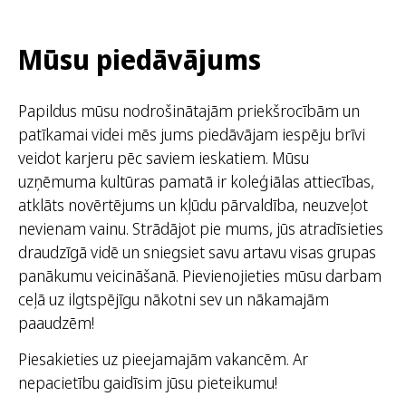
Mūsu piedāvājums
Papildus mūsu nodrošinātajām priekšrocībām un
patīkamai videi mēs jums piedāvājam iespēju brīvi
veidot karjeru pēc saviem ieskatiem. Mūsu
uzņēmuma kultūras pamatā ir koleģiālas attiecības,
atklāts novērtējums un kļūdu pārvaldība, neuzveļot
nevienam vainu. Strādājot pie mums, jūs atradīsieties
draudzīgā vidē un sniegsiet savu artavu visas grupas
panākumu veicināšanā. Pievienojieties mūsu darbam
ceļā uz ilgtspējīgu nākotni sev un nākamajām
paaudzēm!
Piesakieties uz pieejamajām vakancēm. Ar
nepacietību gaidīsim jūsu pieteikumu!