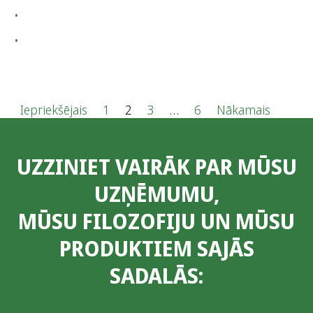
Z
Iepriekšējais
1
2
3
…
6
Nākamais
i
UZZINIET VAIRĀK PAR MŪSU
ņ
UZŅĒMUMU,
u
MŪSU FILOZOFIJU UN MŪSU
n
PRODUKTIEM SAJĀS
u
SADALĀS:
m
e