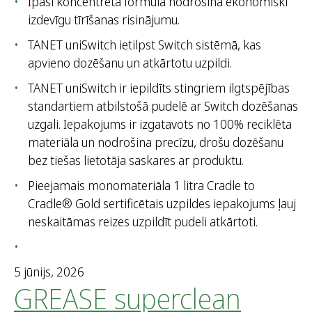
Īpaši koncentrētā formula nodrošina ekonomiski
izdevīgu tīrīšanas risinājumu.
TANET uniSwitch ietilpst Switch sistēmā, kas
apvieno dozēšanu un atkārtotu uzpildi.
TANET uniSwitch ir iepildīts stingriem ilgtspējības
standartiem atbilstošā pudelē ar Switch dozēšanas
uzgali. Iepakojums ir izgatavots no 100% reciklēta
materiāla un nodrošina precīzu, drošu dozēšanu
bez tiešas lietotāja saskares ar produktu.
Pieejamais monomateriāla 1 litra Cradle to
Cradle® Gold sertificētais uzpildes iepakojums ļauj
neskaitāmas reizes uzpildīt pudeli atkārtoti.
5 jūnijs, 2026
GREASE superclean