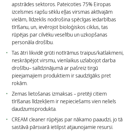
apstrādes sektoros. Pateicoties 75% Eiropas
izcelsmes rapšu sēklu eļļas virsmas aktīvajām
vielām, līdzeklis nodrošina spēcīgas iedarbības
tīrīšanu, un, ievērojot bioloģiskos ciklus, tas
rūpējas par cilvēku veselību un uzkopšanas
personāla drošību.
Tas ātri likvidē grūti notīrāmus traipus/katlakmeni,
neskrāpējot virsmu, vienlaikus uzlabojot darba
drošību– salīdzinājumā ar pašreiz tirgū
pieejamajiem produktiem ir saudzīgāks pret
rokām.
Zemas lietošanas izmaksas – pretēji citiem
tīrīšanas līdzekļiem ir nepieciešams vien neliels
daudzumsprodukta.
CREAM cleaner rūpējas par nākamo paaudzi, jo tā
sastāvā pārsvarā ietilpst atjaunojamie resursi.