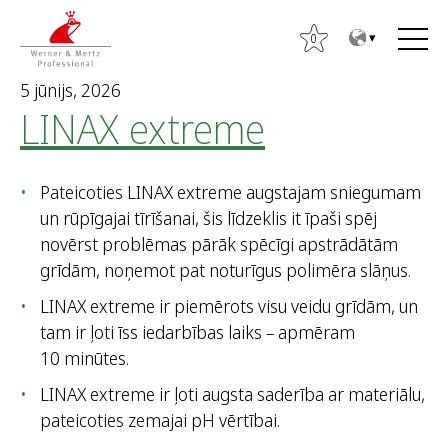
T
T
o
o
0
t
m
5 jūnijs, 2026
h
a
LINAX extreme
e
i
c
n
o
m
Pateicoties LINAX extreme augstajam sniegumam
n
e
un rūpīgajai tīrīšanai, šis līdzeklis it īpaši spēj
t
n
novērst problēmas pārāk spēcīgi apstrādātām
e
u
grīdām, noņemot pat noturīgus polimēra slāņus.
n
t
LINAX extreme ir piemērots visu veidu grīdām, un
M
tam ir ļoti īss iedarbības laiks – apmēram
e
10 minūtes.
k
LINAX extreme ir ļoti augsta saderība ar materiālu,
l
pateicoties zemajai pH vērtībai.
ē