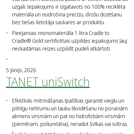
uzgali. Iepakojums ir izgatavots no 100% reciklēta
materiāla un nodrošina precīzu, drošu dozēšanu
bez tiešas lietotāja saskares ar produktu.
Pieejamais monomateriāla 1 litra Cradle to
Cradle® Gold sertificētais uzpildes iepakojums ļauj
neskaitāmas reizes uzpildīt pudeli atkārtoti.
5 jūnijs, 2026
TANET uniSwitch
Efektīvās mitrināšanas īpašības garantē vieglu un
pilnīgu netīrumu un tauku likvidēšanu no porainām
akmens virsmām un pat no hidrofobām virsmām
(piemēram, poliuretāna), neradot švīkas vai svītras.