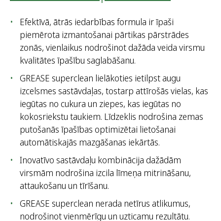
Efektīvā, ātrās iedarbības formula ir īpaši
piemērota izmantošanai pārtikas pārstrādes
zonās, vienlaikus nodrošinot dažāda veida virsmu
kvalitātes īpašību saglabāšanu.
GREASE superclean lielākoties ietilpst augu
izcelsmes sastāvdaļas, tostarp attīrošās vielas, kas
iegūtas no cukura un ziepes, kas iegūtas no
kokosriekstu taukiem. Līdzeklis nodrošina zemas
putošanās īpašības optimizētai lietošanai
automātiskajās mazgāšanas iekārtās.
Inovatīvo sastāvdaļu kombinācija dažādām
virsmām nodrošina izcila līmeņa mitrināšanu,
attaukošanu un tīrīšanu.
GREASE superclean nerada netīrus atlikumus,
nodrošinot vienmērīgu un uzticamu rezultātu.