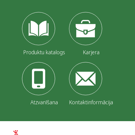
r
ā
c
i
j
Produktu katalogs
Karjera
a
p
ē
c
Atzvanīšana
Kontaktinformācija
l
a