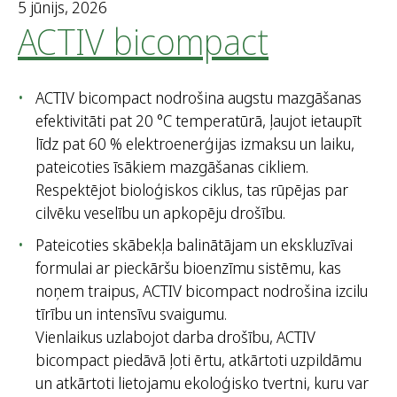
t
5 jūnijs, 2026
:
ACTIV bicompact
ACTIV bicompact nodrošina augstu mazgāšanas
efektivitāti pat 20 °C temperatūrā, ļaujot ietaupīt
līdz pat 60 % elektroenerģijas izmaksu un laiku,
pateicoties īsākiem mazgāšanas cikliem.
Respektējot bioloģiskos ciklus, tas rūpējas par
cilvēku veselību un apkopēju drošību.
Pateicoties skābekļa balinātājam un ekskluzīvai
formulai ar pieckāršu bioenzīmu sistēmu, kas
noņem traipus, ACTIV bicompact nodrošina izcilu
tīrību un intensīvu svaigumu.
Vienlaikus uzlabojot darba drošību, ACTIV
bicompact piedāvā ļoti ērtu, atkārtoti uzpildāmu
un atkārtoti lietojamu ekoloģisko tvertni, kuru var