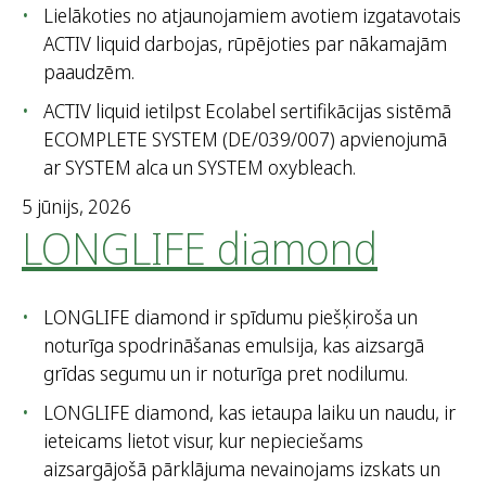
Lielākoties no atjaunojamiem avotiem izgatavotais
ACTIV liquid darbojas, rūpējoties par nākamajām
paaudzēm.
ACTIV liquid ietilpst Ecolabel sertifikācijas sistēmā
ECOMPLETE SYSTEM (DE/039/007) apvienojumā
ar SYSTEM alca un SYSTEM oxybleach.
5 jūnijs, 2026
LONGLIFE diamond
LONGLIFE diamond ir spīdumu piešķiroša un
noturīga spodrināšanas emulsija, kas aizsargā
grīdas segumu un ir noturīga pret nodilumu.
LONGLIFE diamond, kas ietaupa laiku un naudu, ir
ieteicams lietot visur, kur nepieciešams
aizsargājošā pārklājuma nevainojams izskats un