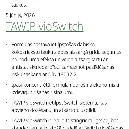
taukus.
5 jūnijs, 2026
TAWIP vioSwitch
Formulas sastāvā ietilpstošās dabisko
kokosriekstu tauku ziepes aizsargā grīdu segumus
no nodiluma efekta un veido aizsargkārtu ar
antistatisku iedarbību, samazinot paslīdēšanas
risku saskaņā ar DIN 18032-2.
Īpaši koncentrētā formula nodrošina ekonomiski
izdevīgu tīrīšanas risinājumu.
TAWIP vioSwitch ietilpst Switch sistēmā, kas
apvieno dozēšanu un atkārtotu uzpildi.
TAWIP vioSwitch ir iepildīts stingriem ilgtspējības
standartiem atbilstošā pudelē ar Switch dozēšanas