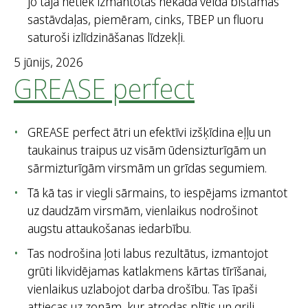
jo tajā netiek izmantotas nekāda veida bīstamas
sastāvdaļas, piemēram, cinks, TBEP un fluoru
saturoši izlīdzināšanas līdzekļi.
5 jūnijs, 2026
GREASE perfect
GREASE perfect ātri un efektīvi izšķīdina eļļu un
taukainus traipus uz visām ūdensizturīgām un
sārmizturīgām virsmām un grīdas segumiem.
Tā kā tas ir viegli sārmains, to iespējams izmantot
uz daudzām virsmām, vienlaikus nodrošinot
augstu attaukošanas iedarbību.
Tas nodrošina ļoti labus rezultātus, izmantojot
grūti likvidējamas katlakmens kārtas tīrīšanai,
vienlaikus uzlabojot darba drošību. Tas īpaši
attiecas uz zonām, kur atrodas plītis un grili.