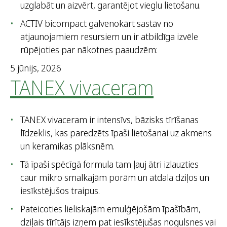
uzglabāt un aizvērt, garantējot vieglu lietošanu.
ACTIV bicompact galvenokārt sastāv no
atjaunojamiem resursiem un ir atbildīga izvēle
rūpējoties par nākotnes paaudzēm:
5 jūnijs, 2026
TANEX vivaceram
TANEX vivaceram ir intensīvs, bāzisks tīrīšanas
līdzeklis, kas paredzēts īpaši lietošanai uz akmens
un keramikas plāksnēm.
Tā īpaši spēcīgā formula tam ļauj ātri izlauzties
caur mikro smalkajām porām un atdala dziļos un
iesīkstējušos traipus.
Pateicoties lieliskajām emulģējošām īpašībām,
dziļais tīrītājs izņem pat iesīkstējušas nogulsnes vai