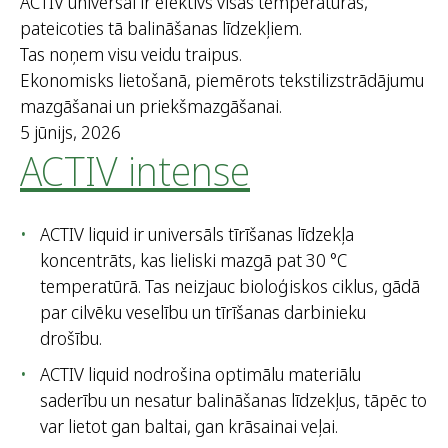
ACTIV universal ir efektīvs visās temperatūrās,
pateicoties tā balināšanas līdzekļiem.
Tas noņem visu veidu traipus.
Ekonomisks lietošanā, piemērots tekstilizstrādājumu
mazgāšanai un priekšmazgāšanai.
5 jūnijs, 2026
ACTIV intense
ACTIV liquid ir universāls tīrīšanas līdzekļa
koncentrāts, kas lieliski mazgā pat 30 °C
temperatūrā. Tas neizjauc bioloģiskos ciklus, gādā
par cilvēku veselību un tīrīšanas darbinieku
drošību.
ACTIV liquid nodrošina optimālu materiālu
saderību un nesatur balināšanas līdzekļus, tāpēc to
var lietot gan baltai, gan krāsainai veļai.