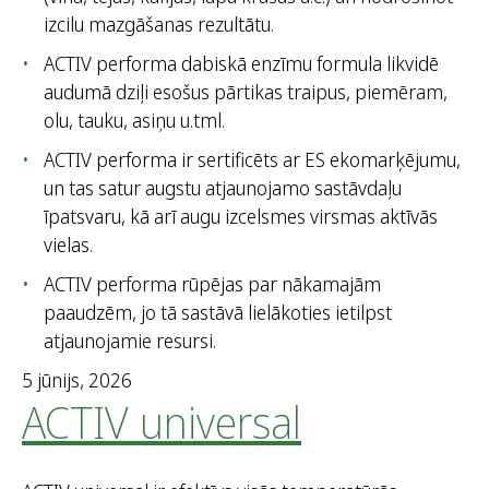
izcilu mazgāšanas rezultātu.
ACTIV performa dabiskā enzīmu formula likvidē
audumā dziļi esošus pārtikas traipus, piemēram,
olu, tauku, asiņu u.tml.
ACTIV performa ir sertificēts ar ES ekomarķējumu,
un tas satur augstu atjaunojamo sastāvdaļu
īpatsvaru, kā arī augu izcelsmes virsmas aktīvās
vielas.
ACTIV performa rūpējas par nākamajām
paaudzēm, jo tā sastāvā lielākoties ietilpst
atjaunojamie resursi.
5 jūnijs, 2026
ACTIV universal