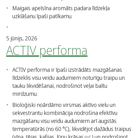
Maigais apelsīna aromāts padara līdzekļa
uzklāšanu īpaši patīkamu.
5 jūnijs, 2026
ACTIV performa
ACTIV performa ir īpaši izstrādāts mazgāšanas
līdzeklis visu veidu audumiem noturīgu traipu un
tauku likvidēšanai, nodrošinot veļai baltu
mirdzumu.
Bioloģiski noārdāmo virsmas aktīvo vielu un
sekvestrantu kombinācija nodrošina efektīvu
mazgāšanu visu veidu audumiem arī augstās
temperatūrās (no 60 °C), likvidējot dažādus traipus
(vīna, tējas, kafijas, lūpu krāsas u.c.) un nodrošinot